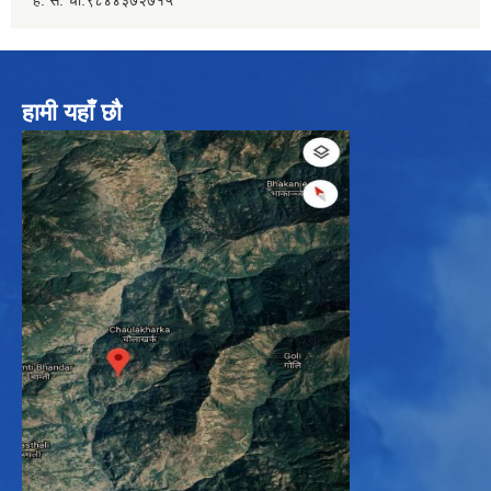
ह. स. चा.९८४४३७२७१५
हामी यहाँ छौ