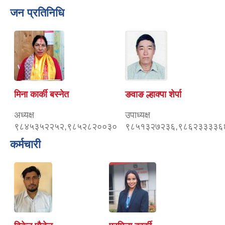
जन प्रतिनिधि
मिना कार्की बस्नेत
ङवाङ ल्हाक्पा शेर्पा
अध्यक्ष
उपाध्यक्ष
९८४५३५२२५२,९८५२८२००३०
९८५१३२७२३६,९८६२३३३३६
कर्मचारी