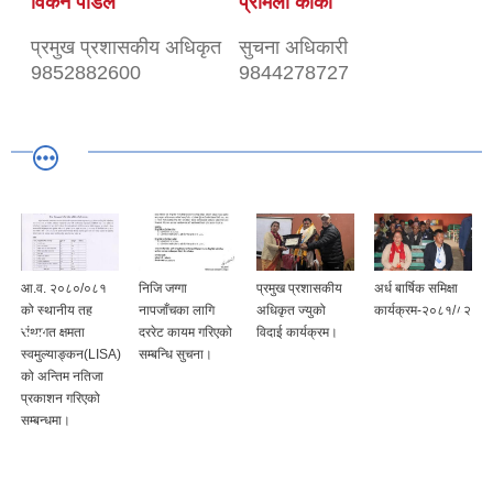
विकेन पौडेल
प्रमिला कार्की
प्रमुख प्रशासकीय अधिकृत
सुचना अधिकारी
9852882600
9844278727
आ.व. २०८०/०८१
निजि जग्गा
प्रमुख प्रशासकीय
अर्ध बार्षिक समिक्षा
को स्थानीय तह
नापजाँचका लागि
अधिकृत ज्युको
कार्यक्रम-२०८१/८२
संथागत क्षमता
दररेट कायम गरिएको
विदाई कार्यक्रम।
स्वमुल्‍याङ्‍कन(LISA)
सम्बन्धि सुचना।
को अन्तिम नतिजा
प्रकाशन गरिएको
सम्बन्धमा।