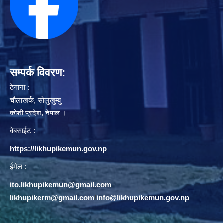
सम्पर्क विवरण:
ठेगाना :
चौलाखर्क, सोलुखुम्बु
काेशी प्रदेश, नेपाल ।
वेबसाईट :
https://likhupikemun.gov.np
ईमेल :
ito.likhupikemun@gmail.com
likhupikerm@gmail.com
/
info@likhupikemun.gov.np