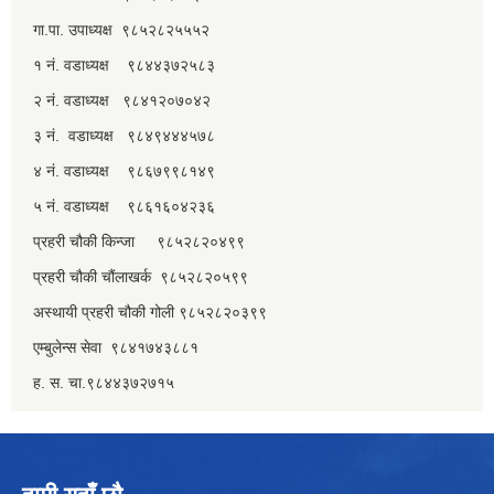
गा.पा. उपाध्यक्ष ९८५२८२५५५२
१ नं. वडाध्यक्ष ९८४४३७२५८३
२ नं. वडाध्यक्ष ९८४१२०७०४२
३ नं. वडाध्यक्ष ९८४९४४४५७८
४ नं. वडाध्यक्ष ९८६७९९८१४९
५ नं. वडाध्यक्ष ९८६१६०४२३६
प्रहरी चौकी किन्जा ९८५२८२०४९९
प्रहरी चौकी चौंलाखर्क ९८५२८२०५९९
अस्थायी प्रहरी चौकी गोली ९८५२८२०३९९
एम्बुलेन्स सेवा ९८४१७४३८८१
ह. स. चा.९८४४३७२७१५