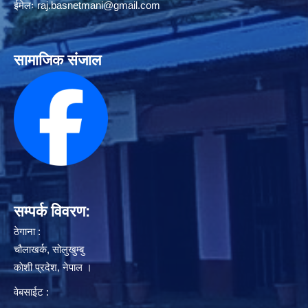
ईमेलः
raj.basnetmani@gmail.com
सामाजिक संजाल
सम्पर्क विवरण:
ठेगाना :
चौलाखर्क, सोलुखुम्बु
काेशी प्रदेश, नेपाल ।
वेबसाईट :