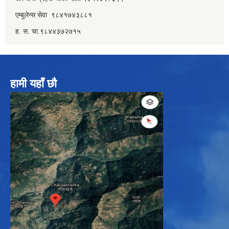
एम्बुलेन्स सेवा ९८४१७४३८८१
ह. स. चा.९८४४३७२७१५
हामी यहाँ छौ