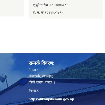
एम्बुलेन्स सेवा ९८४१७४३८८१
ह. स. चा.९८४४३७२७१५
सम्पर्क विवरण:
ठेगाना :
चौलाखर्क, सोलुखुम्बु
काेशी प्रदेश, नेपाल ।
वेबसाईट :
https://likhupikemun.gov.np