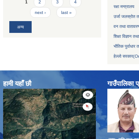
Pages
1
2
3
4
रक्षा मन्त्रालय
next ›
last »
उर्जा जलस्रोत तथ
वन तथा वातावरण
अन्य
शिक्षा विज्ञान तथ
भौतिक पुर्वाधार
हेल्लो सरकार(On
हामी यहाँ छौ
गाउँपालिका प