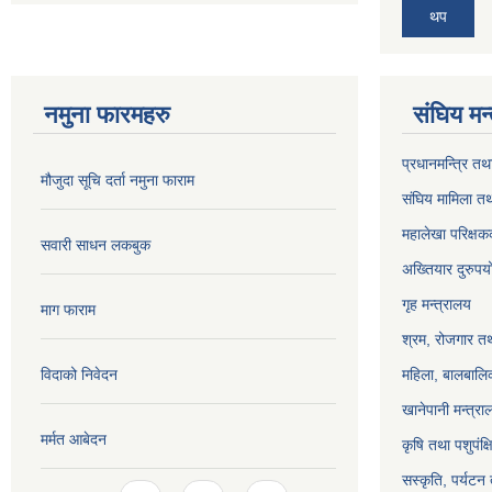
थप
नमुना फारमहरु
संघिय मन
प्रधानमन्त्रि तथ
मौजुदा सूचि दर्ता नमुना फाराम
संघिय मामिला तथ
महालेखा परिक्षक
सवारी साधन लकबुक
अख्तियार दुरुप
गृह मन्त्रालय
माग फाराम
श्रम, रोजगार तथ
विदाको निवेदन
महिला, बालबालिक
खानेपानी मन्त्रा
मर्मत आबेदन
कृषि तथा पशुपंक्
सस्कृति, पर्यटन