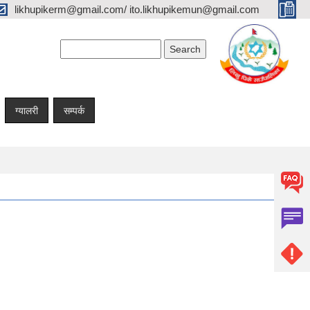
likhupikerm@gmail.com/ ito.likhupikemun@gmail.com
Search form
Search
ग्यालरी
सम्पर्क