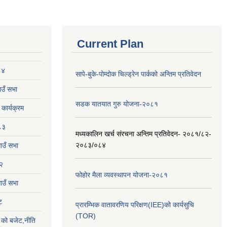
Current Plan
८४
सापे-बुके-पोम्दोक चिल्ड्रेन पार्कको अन्तिम प्रतिवेदन
उँ सभा
सडक यातयात गुरु योजना-२०८१
ार्यक्रम
८३
मध्यकालिन खर्च संरचना अन्तिम प्रतिवेदन- २०८१/८२-
२०८३/०८४
ाउँ सभा
२
फोहोर मैला व्यवस्थापन योजना-२०८१
उँ सभा
ट
प्रारम्भिक वातावरणिय परिक्षण(IEE)को कार्यसुचि
(TOR)
को बजेट,नीति