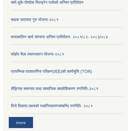
सापे-बुके-पोम्दोक चिल्ड्रेन पार्कको अन्तिम प्रतिवेदन
सडक यातयात गुरु योजना-२०८१
मध्यकालिन खर्च संरचना अन्तिम प्रतिवेदन- २०८१/८२- २०८३/०८४
फोहोर मैला व्यवस्थापन योजना-२०८१
प्रारम्भिक वातावरणिय परिक्षण(IEE)को कार्यसुचि (TOR)
लैङ्‍गिक समानता तथा सामाजिक समावेशिकरण रणनिति-२०८१
दिगो विकास लक्ष्यको स्थानियकरणसम्बन्धि रणनिति- २०८१
more