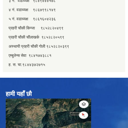
३ नं. वडाध्यक्ष ९८४९४४४५७८
४ नं. वडाध्यक्ष ९८६७९९८१४९
५ नं. वडाध्यक्ष ९८६१६०४२३६
प्रहरी चौकी किन्जा ९८५२८२०४९९
प्रहरी चौकी चौंलाखर्क ९८५२८२०५९९
अस्थायी प्रहरी चौकी गोली ९८५२८२०३९९
एम्बुलेन्स सेवा ९८४१७४३८८१
ह. स. चा.९८४४३७२७१५
हामी यहाँ छौ