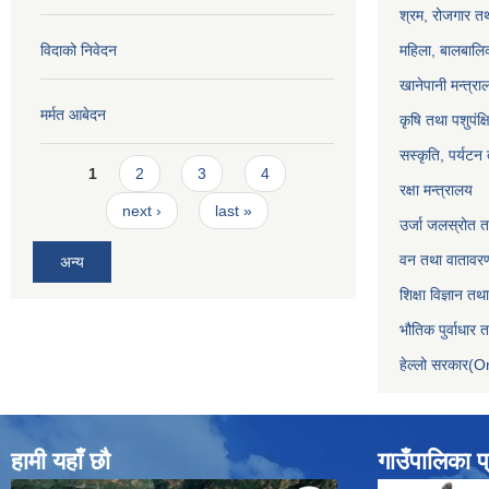
श्रम, रोजगार तथ
विदाको निवेदन
महिला, बालबालिक
खानेपानी मन्त्रा
मर्मत आबेदन
कृषि तथा पशुपंक्
सस्कृति, पर्यटन
Pages
1
2
3
4
रक्षा मन्त्रालय
next ›
last »
उर्जा जलस्रोत तथ
वन तथा वातावरण
अन्य
शिक्षा विज्ञान तथ
भौतिक पुर्वाधार
हेल्लो सरकार(On
हामी यहाँ छौ
गाउँपालिका प