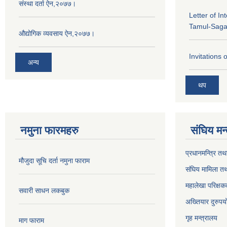
संस्था दर्ता ऐन,२०७७।
Letter of In
Tamul-Sag
औद्योगिक व्यवसाय ऐन,२०७७।
Invitations 
अन्य
थप
नमुना फारमहरु
संघिय मन
प्रधानमन्त्रि तथ
मौजुदा सूचि दर्ता नमुना फाराम
संघिय मामिला तथ
महालेखा परिक्षक
सवारी साधन लकबुक
अख्तियार दुरुप
गृह मन्त्रालय
माग फाराम