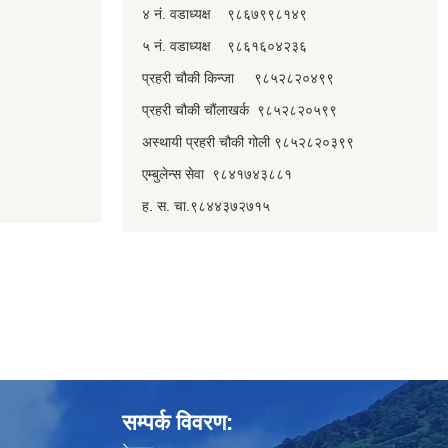
४ नं. वडाध्यक्ष ९८६७९९८१४९
५ नं. वडाध्यक्ष ९८६१६०४२३६
प्रहरी चौकी किन्जा ९८५२८२०४९९
प्रहरी चौकी चौंलाखर्क ९८५२८२०५९९
अस्थायी प्रहरी चौकी गोली ९८५२८२०३९९
एम्बुलेन्स सेवा ९८४१७४३८८१
ह. स. चा.९८४४३७२७१५
सम्पर्क विवरण: