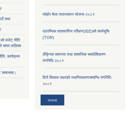
२
फोहोर मैला व्यवस्थापन योजना-२०८१
उँ सभा
ट
प्रारम्भिक वातावरणिय परिक्षण(IEE)को कार्यसुचि
(TOR)
को बजेट,नीति
ाको समय तालिका
लैङ्‍गिक समानता तथा सामाजिक समावेशिकरण
ीति, कार्यक्रम
रणनिति-२०८१
सम्बन्धमा।
दिगो विकास लक्ष्यको स्थानियकरणसम्बन्धि रणनिति-
२०८१
more