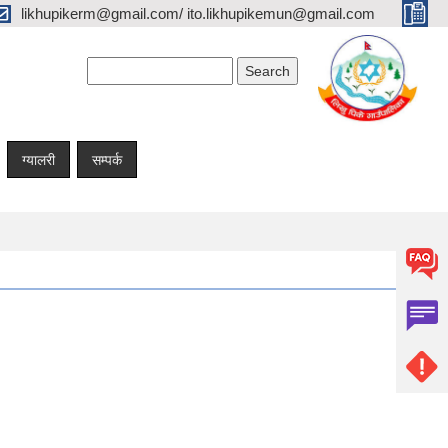
likhupikerm@gmail.com/ ito.likhupikemun@gmail.com
Search form
Search
ग्यालरी
सम्पर्क