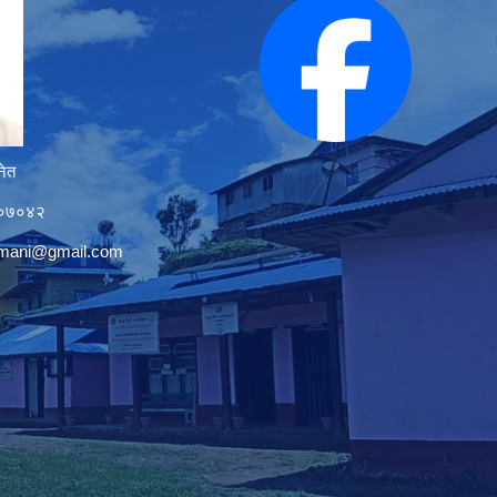
नेत
१२०७०४२
tmani@gmail.com