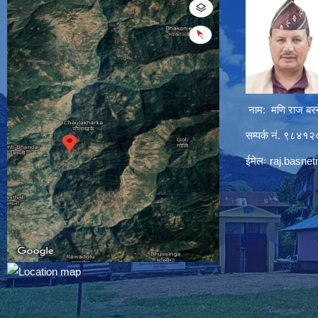
नाम: मणि राज बस्
सम्पर्क नं. ९८४
ईमेलः
raj.basne