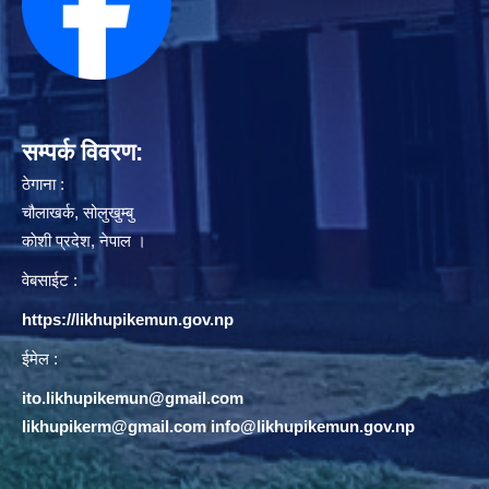
सम्पर्क विवरण:
ठेगाना :
चौलाखर्क, सोलुखुम्बु
काेशी प्रदेश, नेपाल ।
वेबसाईट :
https://likhupikemun.gov.np
ईमेल :
ito.likhupikemun@gmail.com
likhupikerm@gmail.com
/
info@likhupikemun.gov.np