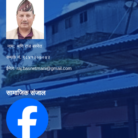
नाम: मणि राज बस्नेत
सम्पर्क नं. ९८४१२०७०४२
ईमेलः
raj.basnetmani@gmail.com
सामाजिक संजाल