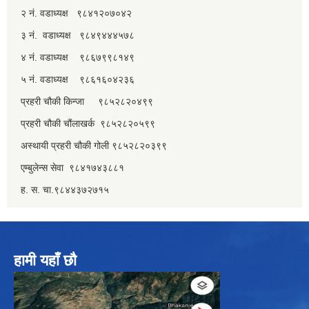
२ नं. वडाध्यक्ष ९८४१२०७०४२
३ नं. वडाध्यक्ष ९८४९४४४५७८
४ नं. वडाध्यक्ष ९८६७९९८१४९
५ नं. वडाध्यक्ष ९८६१६०४२३६
प्रहरी चौकी किन्जा ९८५२८२०४९९
प्रहरी चौकी चौंलाखर्क ९८५२८२०५९९
अस्थायी प्रहरी चौकी गोली ९८५२८२०३९९
एम्बुलेन्स सेवा ९८४१७४३८८१
ह. स. चा.९८४४३७२७१५
हामी यहाँ छौ