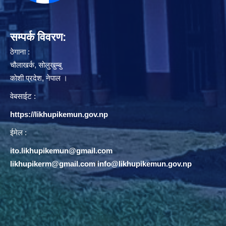
सम्पर्क विवरण:
ठेगाना :
चौलाखर्क, सोलुखुम्बु
काेशी प्रदेश, नेपाल ।
वेबसाईट :
https://likhupikemun.gov.np
ईमेल :
ito.likhupikemun@gmail.com
likhupikerm@gmail.com
/
info@likhupikemun.gov.np