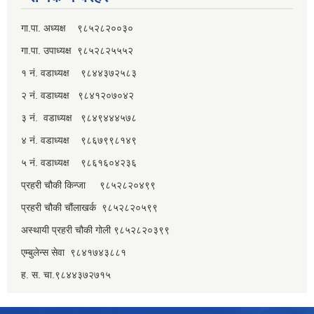
गा.पा. अध्यक्ष ९८५२८२००३०
गा.पा. उपाध्यक्ष ९८५२८२५५५२
१ नं. वडाध्यक्ष ९८४४३७२५८३
२ नं. वडाध्यक्ष ९८४१२०७०४२
३ नं. वडाध्यक्ष ९८४९४४४५७८
४ नं. वडाध्यक्ष ९८६७९९८१४९
५ नं. वडाध्यक्ष ९८६१६०४२३६
प्रहरी चौकी किन्जा ९८५२८२०४९९
प्रहरी चौकी चौंलाखर्क ९८५२८२०५९९
अस्थायी प्रहरी चौकी गोली ९८५२८२०३९९
एम्बुलेन्स सेवा ९८४१७४३८८१
ह. स. चा.९८४४३७२७१५