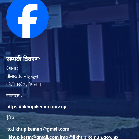
सम्पर्क विवरण:
ठेगाना :
चौलाखर्क, सोलुखुम्बु
काेशी प्रदेश, नेपाल ।
वेबसाईट :
https://likhupikemun.gov.np
ईमेल :
ito.likhupikemun@gmail.com
likhupikerm@gmail.com
/
info@likhupikemun.gov.np