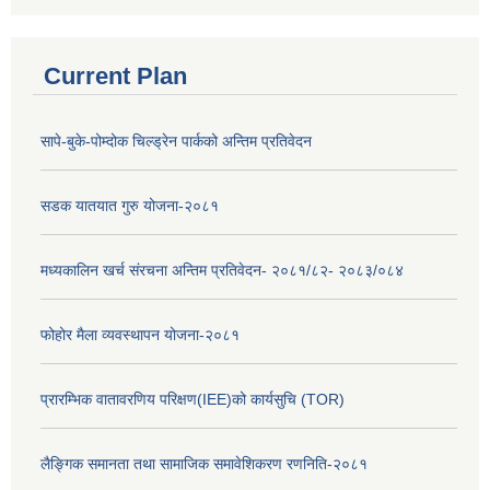
Current Plan
सापे-बुके-पोम्दोक चिल्ड्रेन पार्कको अन्तिम प्रतिवेदन
सडक यातयात गुरु योजना-२०८१
मध्यकालिन खर्च संरचना अन्तिम प्रतिवेदन- २०८१/८२- २०८३/०८४
फोहोर मैला व्यवस्थापन योजना-२०८१
प्रारम्भिक वातावरणिय परिक्षण(IEE)को कार्यसुचि (TOR)
लैङ्‍गिक समानता तथा सामाजिक समावेशिकरण रणनिति-२०८१