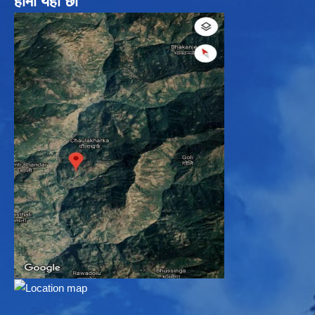
हामी यहाँ छौ