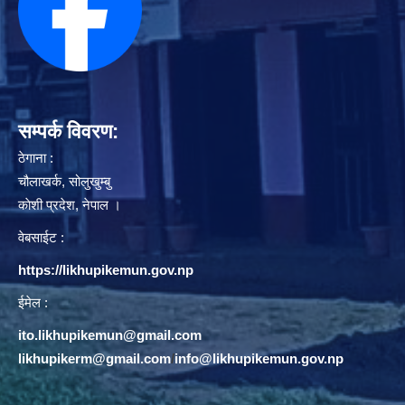
सम्पर्क विवरण:
ठेगाना :
चौलाखर्क, सोलुखुम्बु
काेशी प्रदेश, नेपाल ।
वेबसाईट :
https://likhupikemun.gov.np
ईमेल :
ito.likhupikemun@gmail.com
likhupikerm@gmail.com
/
info@likhupikemun.gov.np