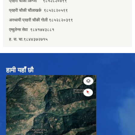
प्रहरी चौकी किन्जा ९८५२८२०४९९
प्रहरी चौकी चौंलाखर्क ९८५२८२०५९९
अस्थायी प्रहरी चौकी गोली ९८५२८२०३९९
एम्बुलेन्स सेवा ९८४१७४३८८१
ह. स. चा.९८४४३७२७१५
हामी यहाँ छौ