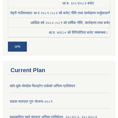
आ.ब. २०८१/०८२ बजेट
तेह्रौ गाउँसभाबाट आ व २०८१।०८२ को बजेट,नीति तथा कार्यक्रम तर्जुमा/छनौट प्
आर्थिक वर्ष २०८०।०८१ काे वार्षिक नीति, कार्यक्रम तथा बजेट सम्बन
आ.व. ७९/८० को विनियोजित बजेट सम्बन्धमा।
अन्य
Current Plan
सापे-बुके-पोम्दोक चिल्ड्रेन पार्कको अन्तिम प्रतिवेदन
सडक यातयात गुरु योजना-२०८१
मध्यकालिन खर्च संरचना अन्तिम प्रतिवेदन- २०८१/८२- २०८३/०८४