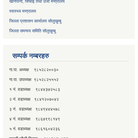
खानेपानी, सिंचाइ तथा उर्जा मन्त्रालय
स्वास्थ्य मन्त्रालय
जिल्ला प्रशासन कार्यालय सोलुखुम्बु
जिल्ला समन्वय समिति सोलुखुम्बु
सम्पर्क नम्बरहरु
गा.पा. अध्यक्ष ९८५२८२००३०
गा.पा. उपाध्यक्ष ९८५२८२५५५२
१ नं. वडाध्यक्ष ९८४४३७२५८३
२ नं. वडाध्यक्ष ९८४१२०७०४२
३ नं. वडाध्यक्ष ९८४९४४४५७८
४ नं. वडाध्यक्ष ९८६७९९८१४९
५ नं. वडाध्यक्ष ९८६१६०४२३६