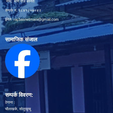
नाम: मणि राज बस्नेत
सम्पर्क नं. ९८४१२०७०४२
ईमेलः
raj.basnetmani@gmail.com
सामाजिक संजाल
सम्पर्क विवरण:
ठेगाना :
चौलाखर्क, सोलुखुम्बु