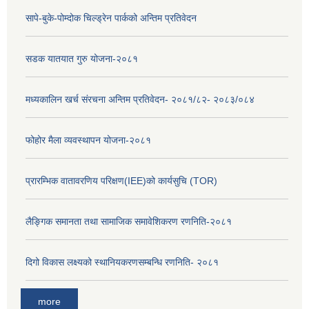
सापे-बुके-पोम्दोक चिल्ड्रेन पार्कको अन्तिम प्रतिवेदन
सडक यातयात गुरु योजना-२०८१
मध्यकालिन खर्च संरचना अन्तिम प्रतिवेदन- २०८१/८२- २०८३/०८४
फोहोर मैला व्यवस्थापन योजना-२०८१
प्रारम्भिक वातावरणिय परिक्षण(IEE)को कार्यसुचि (TOR)
लैङ्‍गिक समानता तथा सामाजिक समावेशिकरण रणनिति-२०८१
दिगो विकास लक्ष्यको स्थानियकरणसम्बन्धि रणनिति- २०८१
more