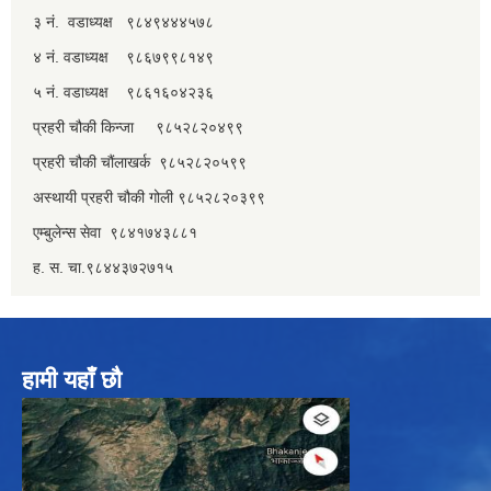
३ नं. वडाध्यक्ष ९८४९४४४५७८
४ नं. वडाध्यक्ष ९८६७९९८१४९
५ नं. वडाध्यक्ष ९८६१६०४२३६
प्रहरी चौकी किन्जा ९८५२८२०४९९
प्रहरी चौकी चौंलाखर्क ९८५२८२०५९९
अस्थायी प्रहरी चौकी गोली ९८५२८२०३९९
एम्बुलेन्स सेवा ९८४१७४३८८१
ह. स. चा.९८४४३७२७१५
हामी यहाँ छौ