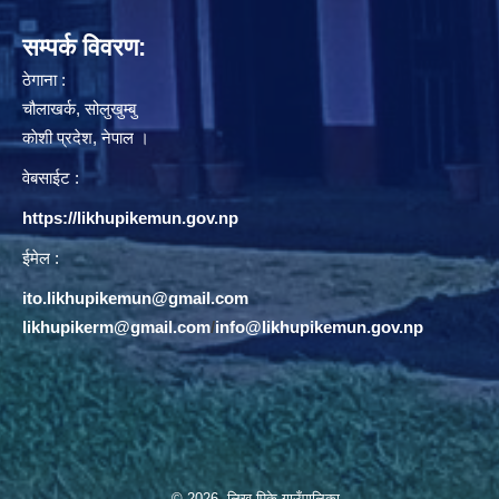
सम्पर्क विवरण:
ठेगाना :
चौलाखर्क, सोलुखुम्बु
काेशी प्रदेश, नेपाल ।
वेबसाईट :
https://likhupikemun.gov.np
ईमेल :
ito.likhupikemun@gmail.com
likhupikerm@gmail.com
/
info@likhupikemun.gov.np
© 2026 लिखु पिके गाउँपालिका