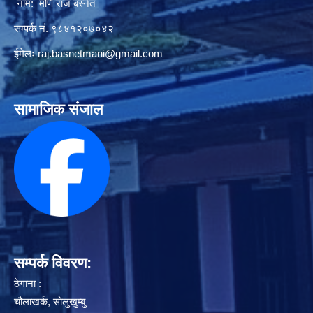
नाम: मणि राज बस्नेत
सम्पर्क नं. ९८४१२०७०४२
ईमेलः
raj.basnetmani@gmail.com
सामाजिक संजाल
सम्पर्क विवरण:
ठेगाना :
चौलाखर्क, सोलुखुम्बु