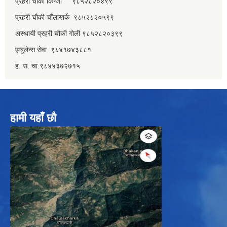
प्रहरी चौकी किन्जा ९८५२८२०४९९
प्रहरी चौकी चौंलाखर्क ९८५२८२०५९९
अस्थायी प्रहरी चौकी गोली ९८५२८२०३९९
एम्बुलेन्स सेवा ९८४१७४३८८१
ह. स. चा.९८४४३७२७१५
हामी यहाँ छौ