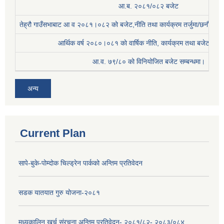
आ.ब. २०८१/०८२ बजेट
तेह्रौ गाउँसभाबाट आ व २०८१।०८२ को बजेट,नीति तथा कार्यक्रम तर्जुमा/छनौट प्
आर्थिक वर्ष २०८०।०८१ काे वार्षिक नीति, कार्यक्रम तथा बजेट सम्बन
आ.व. ७९/८० को विनियोजित बजेट सम्बन्धमा।
अन्य
Current Plan
सापे-बुके-पोम्दोक चिल्ड्रेन पार्कको अन्तिम प्रतिवेदन
सडक यातयात गुरु योजना-२०८१
मध्यकालिन खर्च संरचना अन्तिम प्रतिवेदन- २०८१/८२- २०८३/०८४