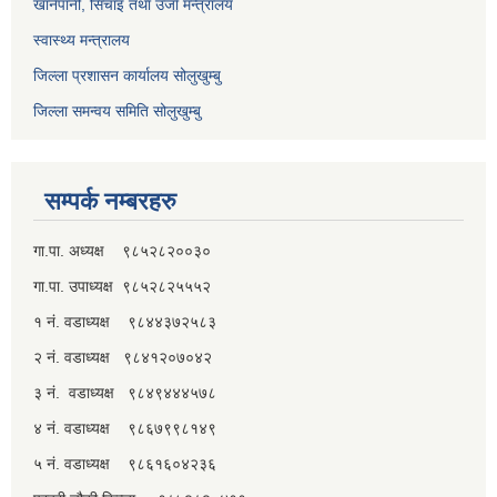
खानेपानी, सिंचाइ तथा उर्जा मन्त्रालय
स्वास्थ्य मन्त्रालय
जिल्ला प्रशासन कार्यालय सोलुखुम्बु
जिल्ला समन्वय समिति सोलुखुम्बु
सम्पर्क नम्बरहरु
गा.पा. अध्यक्ष ९८५२८२००३०
गा.पा. उपाध्यक्ष ९८५२८२५५५२
१ नं. वडाध्यक्ष ९८४४३७२५८३
२ नं. वडाध्यक्ष ९८४१२०७०४२
३ नं. वडाध्यक्ष ९८४९४४४५७८
४ नं. वडाध्यक्ष ९८६७९९८१४९
५ नं. वडाध्यक्ष ९८६१६०४२३६