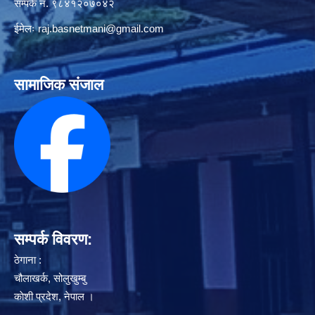
सम्पर्क नं. ९८४१२०७०४२
ईमेलः
raj.basnetmani@gmail.com
सामाजिक संजाल
सम्पर्क विवरण:
ठेगाना :
चौलाखर्क, सोलुखुम्बु
काेशी प्रदेश, नेपाल ।