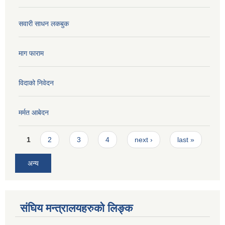
सवारी साधन लकबुक
माग फाराम
विदाको निवेदन
मर्मत आबेदन
Pages
1
2
3
4
next ›
last »
अन्य
संघिय मन्त्रालयहरुको लिङ्‍क