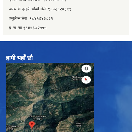
अस्थायी प्रहरी चौकी गोली ९८५२८२०३९९
एम्बुलेन्स सेवा ९८४१७४३८८१
ह. स. चा.९८४४३७२७१५
हामी यहाँ छौ