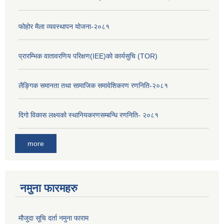
फोहोर मैला व्यवस्थापन योजना-२०८१
प्रारम्भिक वातावरणिय परिक्षण(IEE)को कार्यसुचि (TOR)
लैङ्‍गिक समानता तथा सामाजिक समावेशिकरण रणनिति-२०८१
दिगो विकास लक्ष्यको स्थानियकरणसम्बन्धि रणनिति- २०८१
more
नमुना फारमहरु
मौजुदा सूचि दर्ता नमुना फाराम