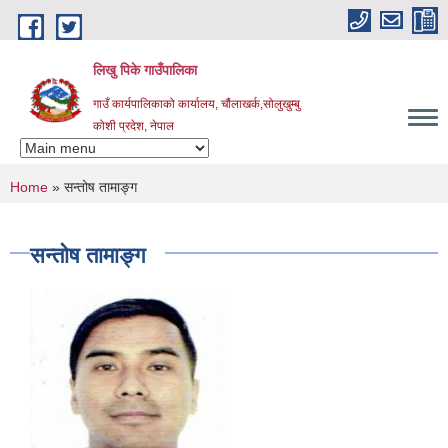
Skip to main content
लिखु पिके गाउँपालिका
गाउँ कार्यपालिकाको कार्यालय, चौंलाखर्क,सोलुखुम्बु
कोशी प्रदेश, नेपाल
You are here
Home
» सन्तोष तामाङ्ग
सन्तोष तामाङ्ग