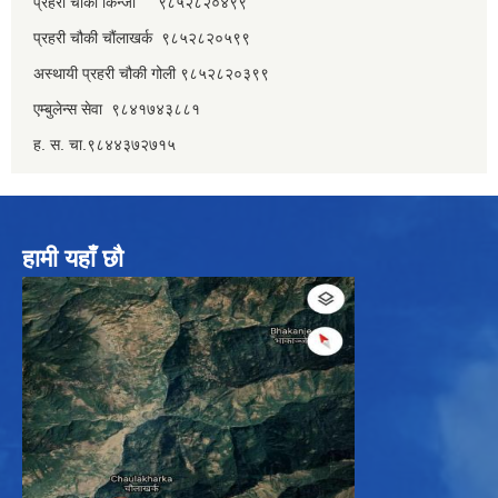
प्रहरी चौकी किन्जा ९८५२८२०४९९
प्रहरी चौकी चौंलाखर्क ९८५२८२०५९९
अस्थायी प्रहरी चौकी गोली ९८५२८२०३९९
एम्बुलेन्स सेवा ९८४१७४३८८१
ह. स. चा.९८४४३७२७१५
हामी यहाँ छौ