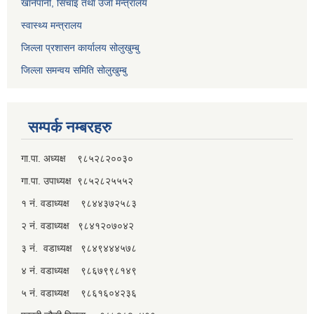
खानेपानी, सिंचाइ तथा उर्जा मन्त्रालय
स्वास्थ्य मन्त्रालय
जिल्ला प्रशासन कार्यालय सोलुखुम्बु
जिल्ला समन्वय समिति सोलुखुम्बु
सम्पर्क नम्बरहरु
गा.पा. अध्यक्ष ९८५२८२००३०
गा.पा. उपाध्यक्ष ९८५२८२५५५२
१ नं. वडाध्यक्ष ९८४४३७२५८३
२ नं. वडाध्यक्ष ९८४१२०७०४२
३ नं. वडाध्यक्ष ९८४९४४४५७८
४ नं. वडाध्यक्ष ९८६७९९८१४९
५ नं. वडाध्यक्ष ९८६१६०४२३६