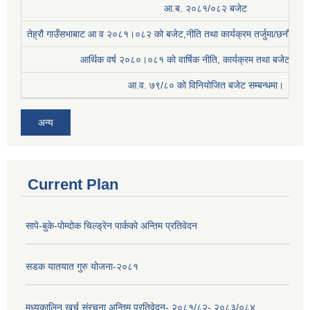
आ.ब. २०८१/०८२ बजेट
तेह्रौ गाउँसभाबाट आ व २०८१।०८२ को बजेट,नीति तथा कार्यक्रम तर्जुमा/छनौट प्
आर्थिक वर्ष २०८०।०८१ काे वार्षिक नीति, कार्यक्रम तथा बजेट सम्बन
आ.व. ७९/८० को विनियोजित बजेट सम्बन्धमा।
अन्य
Current Plan
सापे-बुके-पोम्दोक चिल्ड्रेन पार्कको अन्तिम प्रतिवेदन
सडक यातयात गुरु योजना-२०८१
मध्यकालिन खर्च संरचना अन्तिम प्रतिवेदन- २०८१/८२- २०८३/०८४