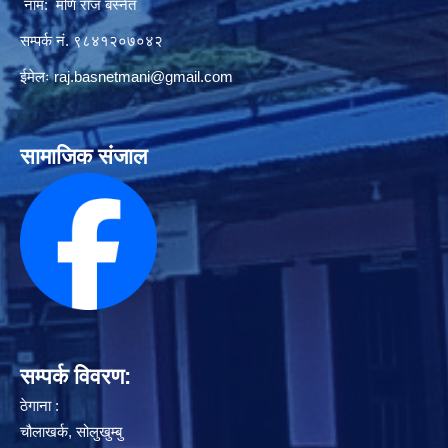
नाम: मणि राज बस्नेत
सम्पर्क नं. ९८४१२०७०४२
ईमेलः
raj.basnetmani@gmail.com
सामाजिक संजाल
सम्पर्क विवरण:
ठेगाना :
चौलाखर्क, सोलुखुम्बु