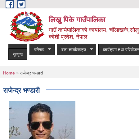
Skip to main content
लिखु पिके गाउँपालिका
गाउँ कार्यपालिकाको कार्यालय, चौंलाखर्क,सोलुख
कोशी प्रदेश, नेपाल
परिचय
वडा कार्यालयहरु
कार्यक्रम तथा परियोजन
गृहपृष्ठ
You are here
Home
» राजेन्द्र भण्डारी
राजेन्द्र भण्डारी