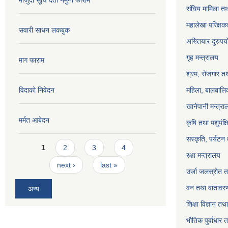
संघिय मामिला तथ
महालेखा परिक्षक
सवारी साधन लकबुक
अख्तियार दुरुप
गृह मन्त्रालय
माग फाराम
श्रम, रोजगार तथ
विदाको निवेदन
महिला, बालबालिक
खानेपानी मन्त्रा
मर्मत आबेदन
कृषि तथा पशुपंक्
सस्कृति, पर्यटन
Pages
1
2
3
4
रक्षा मन्त्रालय
next ›
last »
उर्जा जलस्रोत तथ
वन तथा वातावरण
अन्य
शिक्षा विज्ञान तथ
भौतिक पुर्वाधार