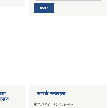
more
तथा
सम्पर्क नम्बरहरु
्कहरु
गा.पा. अध्यक्ष ९८५२८२००३०