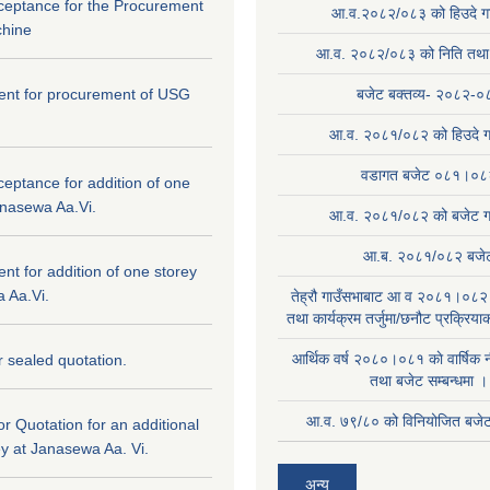
cceptance for the Procurement
आ.व.२०८२/०८३ को हिउदे गा
hine
आ.व. २०८२/०८३ को निति तथा क
ntent for procurement of USG
बजेट बक्तव्य- २०८२-०
आ.व. २०८१/०८२ को हिउदे ग
वडागत बजेट ०८१।०८
ceptance for addition of one
anasewa Aa.Vi.
आ.व. २०८१/०८२ को बजेट गा
आ.ब. २०८१/०८२ बजे
tent for addition of one storey
 Aa.Vi.
तेह्रौ गाउँसभाबाट आ व २०८१।०८२ 
तथा कार्यक्रम तर्जुमा/छनौट प्रक्रिय
आर्थिक वर्ष २०८०।०८१ काे वार्षिक न
or sealed quotation.
तथा बजेट सम्बन्धमा ।
आ.व. ७९/८० को विनियोजित बजेट 
for Quotation for an additional
ey at Janasewa Aa. Vi.
अन्य