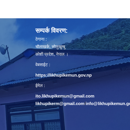
सम्पर्क विवरण:
ठेगाना :
चौलाखर्क, सोलुखुम्बु
काेशी प्रदेश, नेपाल ।
वेबसाईट :
https://likhupikemun.gov.np
ईमेल :
ito.likhupikemun@gmail.com
likhupikerm@gmail.com
/
info@likhupikemun.g