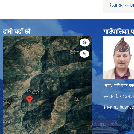
हेल्लो सरकार(On
हामी यहाँ छौ
गाउँपालिका प
नाम: मणि राज बस्
सम्पर्क नं. ९८४
ईमेलः
raj.basne