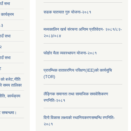
उँ सभा
सडक यातयात गुरु योजना-२०८१
ार्यक्रम
८३
मध्यकालिन खर्च संरचना अन्तिम प्रतिवेदन- २०८१/८२-
२०८३/०८४
ाउँ सभा
२
फोहोर मैला व्यवस्थापन योजना-२०८१
उँ सभा
ट
प्रारम्भिक वातावरणिय परिक्षण(IEE)को कार्यसुचि
(TOR)
को बजेट,नीति
ाको समय तालिका
लैङ्‍गिक समानता तथा सामाजिक समावेशिकरण
ीति, कार्यक्रम
रणनिति-२०८१
सम्बन्धमा।
दिगो विकास लक्ष्यको स्थानियकरणसम्बन्धि रणनिति-
२०८१