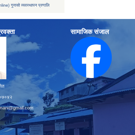
line) गुनासो व्यवस्थापन प्रणालि
्रवक्ता
सामाजिक संजाल
नेत
१२०७०४२
tmani@gmail.com