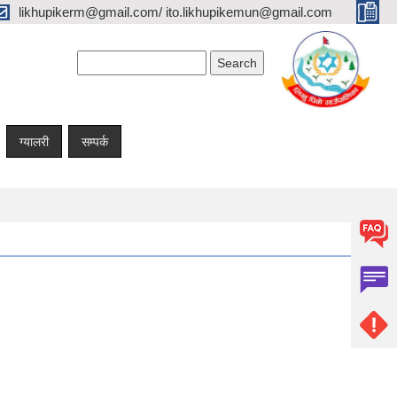
likhupikerm@gmail.com/ ito.likhupikemun@gmail.com
Search form
Search
ग्यालरी
सम्पर्क