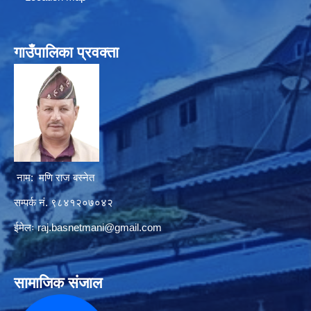
गाउँपालिका प्रवक्ता
नाम: मणि राज बस्नेत
सम्पर्क नं. ९८४१२०७०४२
ईमेलः
raj.basnetmani@gmail.com
सामाजिक संजाल