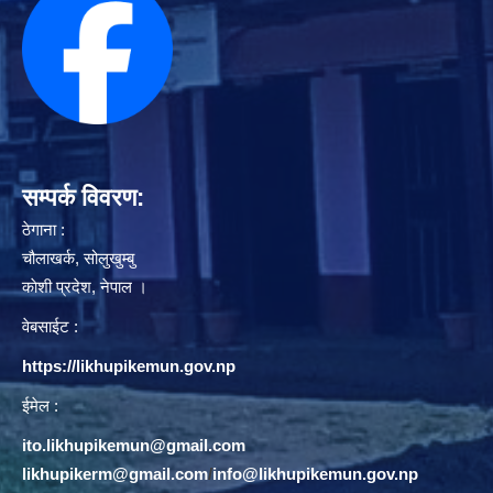
सम्पर्क विवरण:
ठेगाना :
चौलाखर्क, सोलुखुम्बु
काेशी प्रदेश, नेपाल ।
वेबसाईट :
https://likhupikemun.gov.np
ईमेल :
ito.likhupikemun@gmail.com
likhupikerm@gmail.com
/
info@likhupikemun.gov.np