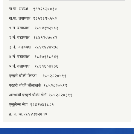
गा.पा. अध्यक्ष ९८५२८२००३०
गा.पा. उपाध्यक्ष ९८५२८२५५५२
१ नं. वडाध्यक्ष ९८४४३७२५८३
२ नं. वडाध्यक्ष ९८४१२०७०४२
३ नं. वडाध्यक्ष ९८४९४४४५७८
४ नं. वडाध्यक्ष ९८६७९९८१४९
५ नं. वडाध्यक्ष ९८६१६०४२३६
प्रहरी चौकी किन्जा ९८५२८२०४९९
प्रहरी चौकी चौंलाखर्क ९८५२८२०५९९
अस्थायी प्रहरी चौकी गोली ९८५२८२०३९९
एम्बुलेन्स सेवा ९८४१७४३८८१
ह. स. चा.९८४४३७२७१५