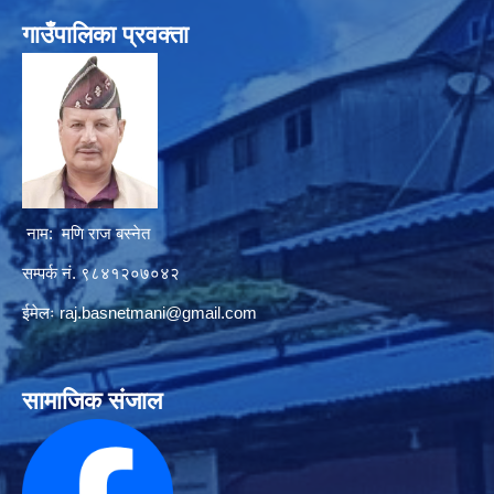
गाउँपालिका प्रवक्ता
नाम: मणि राज बस्नेत
सम्पर्क नं. ९८४१२०७०४२
ईमेलः
raj.basnetmani@gmail.com
सामाजिक संजाल