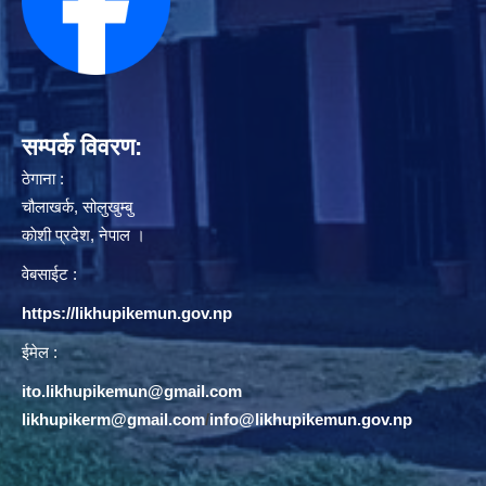
सम्पर्क विवरण:
ठेगाना :
चौलाखर्क, सोलुखुम्बु
काेशी प्रदेश, नेपाल ।
वेबसाईट :
https://likhupikemun.gov.np
ईमेल :
ito.likhupikemun@gmail.com
likhupikerm@gmail.com
/
info@likhupikemun.gov.np