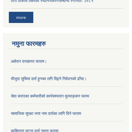
दिगो विकास लक्ष्यको स्थानियकरणसम्बन्धि रणनिति- २०८१
more
नमुना फारमहरु
आवेदन दरखास्त फाराम।
मौजुदा सुचिमा दर्ता हुनका लगि दिइने निवेदनको ढाँचा।
सेवा करारका कर्मचारीको कार्यसम्पादन मुल्याङ्‍कन फारम
सामाजिक सुरक्षा भत्ता नाम दर्ताका लागि दिने फाराम
ब्यक्तिगत घटना दर्ता नमूना फाराम