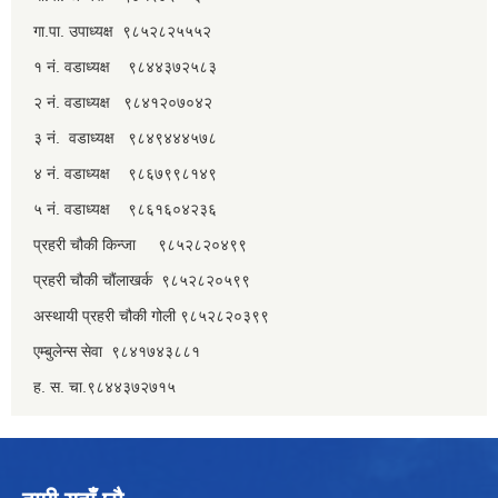
गा.पा. उपाध्यक्ष ९८५२८२५५५२
१ नं. वडाध्यक्ष ९८४४३७२५८३
२ नं. वडाध्यक्ष ९८४१२०७०४२
३ नं. वडाध्यक्ष ९८४९४४४५७८
४ नं. वडाध्यक्ष ९८६७९९८१४९
५ नं. वडाध्यक्ष ९८६१६०४२३६
प्रहरी चौकी किन्जा ९८५२८२०४९९
प्रहरी चौकी चौंलाखर्क ९८५२८२०५९९
अस्थायी प्रहरी चौकी गोली ९८५२८२०३९९
एम्बुलेन्स सेवा ९८४१७४३८८१
ह. स. चा.९८४४३७२७१५