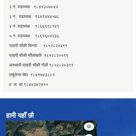
२ नं. वडाध्यक्ष ९८४१२०७०४२
३ नं. वडाध्यक्ष ९८४९४४४५७८
४ नं. वडाध्यक्ष ९८६७९९८१४९
५ नं. वडाध्यक्ष ९८६१६०४२३६
प्रहरी चौकी किन्जा ९८५२८२०४९९
प्रहरी चौकी चौंलाखर्क ९८५२८२०५९९
अस्थायी प्रहरी चौकी गोली ९८५२८२०३९९
एम्बुलेन्स सेवा ९८४१७४३८८१
ह. स. चा.९८४४३७२७१५
हामी यहाँ छौ