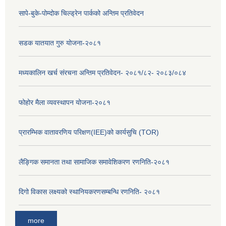
सापे-बुके-पोम्दोक चिल्ड्रेन पार्कको अन्तिम प्रतिवेदन
सडक यातयात गुरु योजना-२०८१
मध्यकालिन खर्च संरचना अन्तिम प्रतिवेदन- २०८१/८२- २०८३/०८४
फोहोर मैला व्यवस्थापन योजना-२०८१
प्रारम्भिक वातावरणिय परिक्षण(IEE)को कार्यसुचि (TOR)
लैङ्‍गिक समानता तथा सामाजिक समावेशिकरण रणनिति-२०८१
दिगो विकास लक्ष्यको स्थानियकरणसम्बन्धि रणनिति- २०८१
more