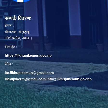
सम्पर्क विवरण:
ठेगाना :
चौलाखर्क, सोलुखुम्बु
काेशी प्रदेश, नेपाल ।
वेबसाईट :
https://likhupikemun.gov.np
ईमेल :
ito.likhupikemun@gmail.com
likhupikerm@gmail.com
/
info@likhupikemun.gov.np