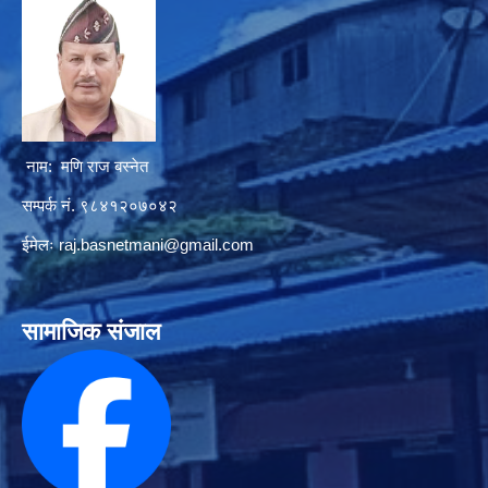
नाम: मणि राज बस्नेत
सम्पर्क नं. ९८४१२०७०४२
ईमेलः
raj.basnetmani@gmail.com
सामाजिक संजाल