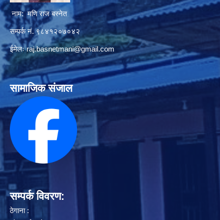
नाम: मणि राज बस्नेत
सम्पर्क नं. ९८४१२०७०४२
ईमेलः
raj.basnetmani@gmail.com
सामाजिक संजाल
सम्पर्क विवरण:
ठेगाना :