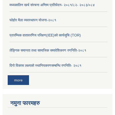
मध्यकालिन खर्च संरचना अन्तिम प्रतिवेदन- २०८१/८२- २०८३/०८४
फोहोर मैला व्यवस्थापन योजना-२०८१
प्रारम्भिक वातावरणिय परिक्षण(IEE)को कार्यसुचि (TOR)
लैङ्‍गिक समानता तथा सामाजिक समावेशिकरण रणनिति-२०८१
दिगो विकास लक्ष्यको स्थानियकरणसम्बन्धि रणनिति- २०८१
more
नमुना फारमहरु