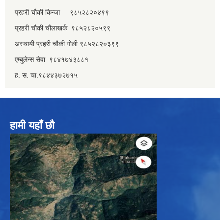
प्रहरी चौकी किन्जा ९८५२८२०४९९
प्रहरी चौकी चौंलाखर्क ९८५२८२०५९९
अस्थायी प्रहरी चौकी गोली ९८५२८२०३९९
एम्बुलेन्स सेवा ९८४१७४३८८१
ह. स. चा.९८४४३७२७१५
हामी यहाँ छौ