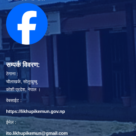
सम्पर्क विवरण:
ठेगाना :
चौलाखर्क, सोलुखुम्बु
काेशी प्रदेश, नेपाल ।
वेबसाईट :
https://likhupikemun.gov.np
ईमेल :
ito.likhupikemun@gmail.com