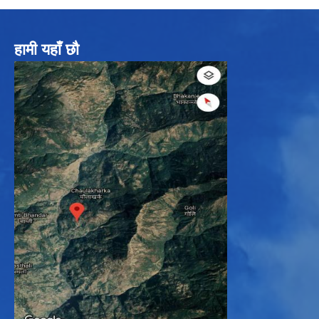
हामी यहाँ छौ