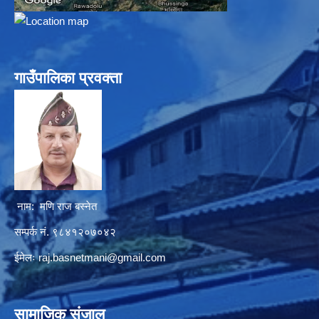
गाउँपालिका प्रवक्ता
नाम: मणि राज बस्नेत
सम्पर्क नं. ९८४१२०७०४२
ईमेलः
raj.basnetmani@gmail.com
सामाजिक संजाल