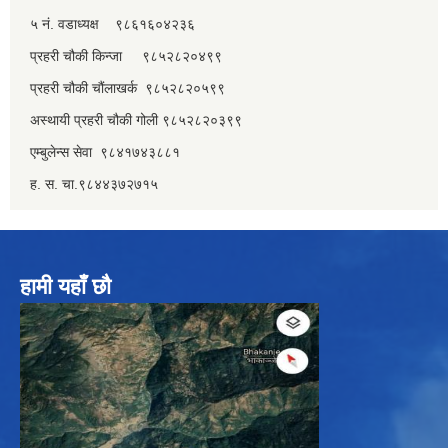
५ नं. वडाध्यक्ष ९८६१६०४२३६
प्रहरी चौकी किन्जा ९८५२८२०४९९
प्रहरी चौकी चौंलाखर्क ९८५२८२०५९९
अस्थायी प्रहरी चौकी गोली ९८५२८२०३९९
एम्बुलेन्स सेवा ९८४१७४३८८१
ह. स. चा.९८४४३७२७१५
हामी यहाँ छौ