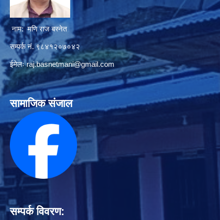
नाम: मणि राज बस्नेत
सम्पर्क नं. ९८४१२०७०४२
ईमेलः
raj.basnetmani@gmail.com
सामाजिक संजाल
सम्पर्क विवरण: