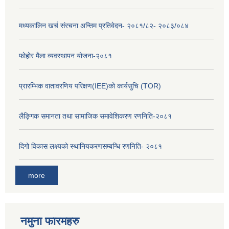
मध्यकालिन खर्च संरचना अन्तिम प्रतिवेदन- २०८१/८२- २०८३/०८४
फोहोर मैला व्यवस्थापन योजना-२०८१
प्रारम्भिक वातावरणिय परिक्षण(IEE)को कार्यसुचि (TOR)
लैङ्‍गिक समानता तथा सामाजिक समावेशिकरण रणनिति-२०८१
दिगो विकास लक्ष्यको स्थानियकरणसम्बन्धि रणनिति- २०८१
more
नमुना फारमहरु