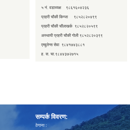
५ नं. वडाध्यक्ष ९८६१६०४२३६
प्रहरी चौकी किन्जा ९८५२८२०४९९
प्रहरी चौकी चौंलाखर्क ९८५२८२०५९९
अस्थायी प्रहरी चौकी गोली ९८५२८२०३९९
एम्बुलेन्स सेवा ९८४१७४३८८१
ह. स. चा.९८४४३७२७१५
सम्पर्क विवरण:
ठेगाना :