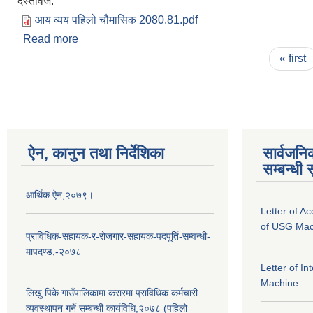
दस्तावेज:
आय व्यय पहिलो चौमासिक 2080.81.pdf
Read more
about २०८०/८१ को पहिलो चौमासिक आय व्यय प्रतिवेदन
Pages
« first
ऐन, कानुन तथा निर्देशिका
सार्वजनि
सम्बन्धी 
आर्थिक ऐन,२०७९।
Letter of A
of USG Mac
प्राविधिक-सहायक-र-रोजगार-सहायक-पदपूर्ति-सम्वन्धी-
मापदण्ड,-२०७८
Letter of I
Machine
लिखु पिके गाउँपालिकामा करारमा प्राविधिक कर्मचारी
व्यवस्थापन गर्ने सम्बन्धी कार्यविधि,२०७८ (पहिलो