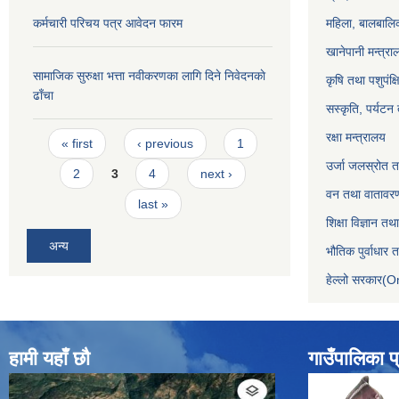
कर्मचारी परिचय पत्र आवेदन फारम
महिला, बालबालिक
खानेपानी मन्त्रा
सामाजिक सुरुक्षा भत्ता नवीकरणका लागि दिने निवेदनकाे
कृषि तथा पशुपंक्
ढाँचा
सस्कृति, पर्यटन
Pages
रक्षा मन्त्रालय
« first
‹ previous
1
उर्जा जलस्रोत तथ
2
3
4
next ›
वन तथा वातावरण
last »
शिक्षा विज्ञान तथ
अन्य
भौतिक पुर्वाधार
हेल्लो सरकार(On
हामी यहाँ छौ
गाउँपालिका प