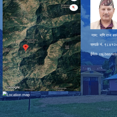
नाम: मणि राज बस्
सम्पर्क नं. ९८४
ईमेलः
raj.basne