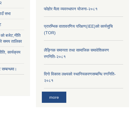
२
फोहोर मैला व्यवस्थापन योजना-२०८१
उँ सभा
ट
प्रारम्भिक वातावरणिय परिक्षण(IEE)को कार्यसुचि
(TOR)
को बजेट,नीति
ाको समय तालिका
लैङ्‍गिक समानता तथा सामाजिक समावेशिकरण
ीति, कार्यक्रम
रणनिति-२०८१
सम्बन्धमा।
दिगो विकास लक्ष्यको स्थानियकरणसम्बन्धि रणनिति-
२०८१
more