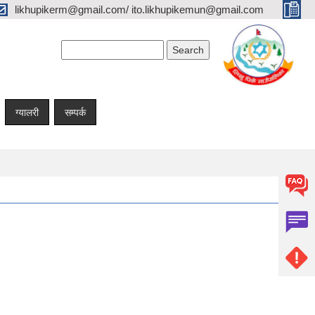
likhupikerm@gmail.com/ ito.likhupikemun@gmail.com
Search form
Search
ग्यालरी
सम्पर्क