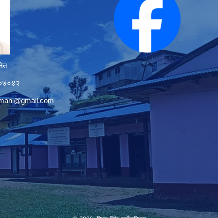
नेत
१२०७०४२
tmani@gmail.com