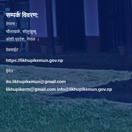
सम्पर्क विवरण:
ठेगाना :
चौलाखर्क, सोलुखुम्बु
काेशी प्रदेश, नेपाल ।
वेबसाईट :
https://likhupikemun.gov.np
ईमेल :
ito.likhupikemun@gmail.com
likhupikerm@gmail.com
/
info@likhupikemun.gov.np