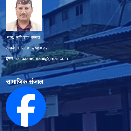
नाम: मणि राज बस्नेत
सम्पर्क नं. ९८४१२०७०४२
ईमेलः
raj.basnetmani@gmail.com
सामाजिक संजाल