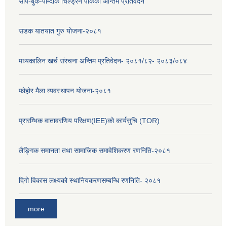
सापे-बुके-पोम्दोक चिल्ड्रेन पार्कको अन्तिम प्रतिवेदन
सडक यातयात गुरु योजना-२०८१
मध्यकालिन खर्च संरचना अन्तिम प्रतिवेदन- २०८१/८२- २०८३/०८४
फोहोर मैला व्यवस्थापन योजना-२०८१
प्रारम्भिक वातावरणिय परिक्षण(IEE)को कार्यसुचि (TOR)
लैङ्‍गिक समानता तथा सामाजिक समावेशिकरण रणनिति-२०८१
दिगो विकास लक्ष्यको स्थानियकरणसम्बन्धि रणनिति- २०८१
more