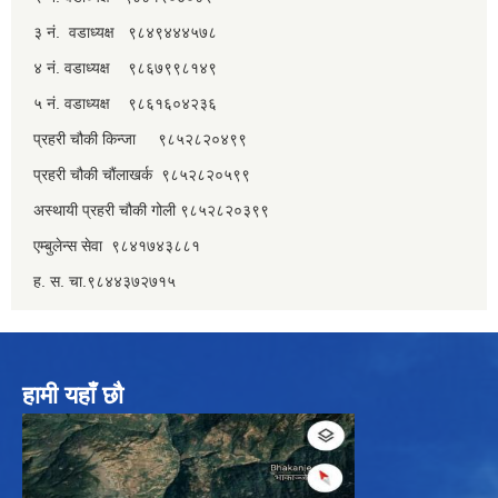
३ नं. वडाध्यक्ष ९८४९४४४५७८
४ नं. वडाध्यक्ष ९८६७९९८१४९
५ नं. वडाध्यक्ष ९८६१६०४२३६
प्रहरी चौकी किन्जा ९८५२८२०४९९
प्रहरी चौकी चौंलाखर्क ९८५२८२०५९९
अस्थायी प्रहरी चौकी गोली ९८५२८२०३९९
एम्बुलेन्स सेवा ९८४१७४३८८१
ह. स. चा.९८४४३७२७१५
हामी यहाँ छौ