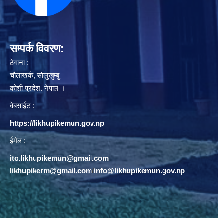
सम्पर्क विवरण:
ठेगाना :
चौलाखर्क, सोलुखुम्बु
काेशी प्रदेश, नेपाल ।
वेबसाईट :
https://likhupikemun.gov.np
ईमेल :
ito.likhupikemun@gmail.com
likhupikerm@gmail.com
/
info@likhupikemun.gov.np