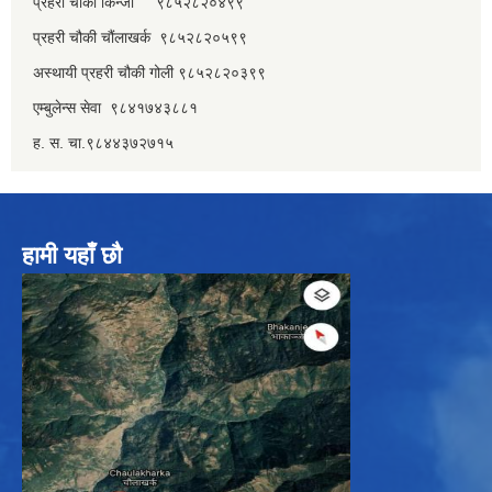
प्रहरी चौकी किन्जा ९८५२८२०४९९
प्रहरी चौकी चौंलाखर्क ९८५२८२०५९९
अस्थायी प्रहरी चौकी गोली ९८५२८२०३९९
एम्बुलेन्स सेवा ९८४१७४३८८१
ह. स. चा.९८४४३७२७१५
हामी यहाँ छौ