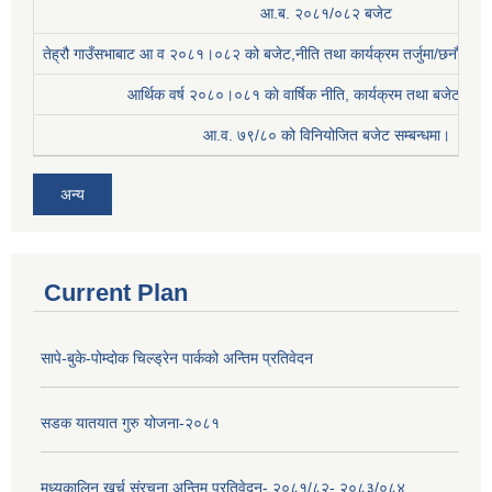
आ.ब. २०८१/०८२ बजेट
तेह्रौ गाउँसभाबाट आ व २०८१।०८२ को बजेट,नीति तथा कार्यक्रम तर्जुमा/छनौट प्
आर्थिक वर्ष २०८०।०८१ काे वार्षिक नीति, कार्यक्रम तथा बजेट सम्बन
आ.व. ७९/८० को विनियोजित बजेट सम्बन्धमा।
अन्य
Current Plan
सापे-बुके-पोम्दोक चिल्ड्रेन पार्कको अन्तिम प्रतिवेदन
सडक यातयात गुरु योजना-२०८१
मध्यकालिन खर्च संरचना अन्तिम प्रतिवेदन- २०८१/८२- २०८३/०८४