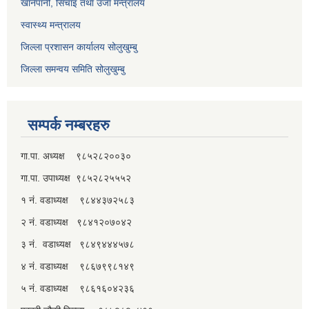
खानेपानी, सिंचाइ तथा उर्जा मन्त्रालय
स्वास्थ्य मन्त्रालय
जिल्ला प्रशासन कार्यालय सोलुखुम्बु
जिल्ला समन्वय समिति सोलुखुम्बु
सम्पर्क नम्बरहरु
गा.पा. अध्यक्ष ९८५२८२००३०
गा.पा. उपाध्यक्ष ९८५२८२५५५२
१ नं. वडाध्यक्ष ९८४४३७२५८३
२ नं. वडाध्यक्ष ९८४१२०७०४२
३ नं. वडाध्यक्ष ९८४९४४४५७८
४ नं. वडाध्यक्ष ९८६७९९८१४९
५ नं. वडाध्यक्ष ९८६१६०४२३६