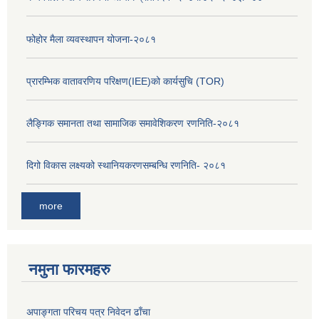
फोहोर मैला व्यवस्थापन योजना-२०८१
प्रारम्भिक वातावरणिय परिक्षण(IEE)को कार्यसुचि (TOR)
लैङ्‍गिक समानता तथा सामाजिक समावेशिकरण रणनिति-२०८१
दिगो विकास लक्ष्यको स्थानियकरणसम्बन्धि रणनिति- २०८१
more
नमुना फारमहरु
अपाङ्गता परिचय पत्र निवेदन ढाँचा