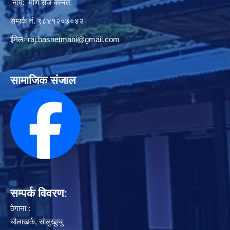
नाम: मणि राज बस्नेत
सम्पर्क नं. ९८४१२०७०४२
ईमेलः
raj.basnetmani@gmail.com
सामाजिक संजाल
सम्पर्क विवरण:
ठेगाना :
चौलाखर्क, सोलुखुम्बु