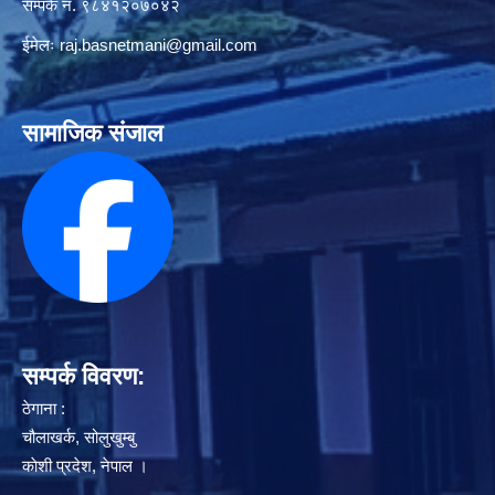
सम्पर्क नं. ९८४१२०७०४२
ईमेलः
raj.basnetmani@gmail.com
सामाजिक संजाल
सम्पर्क विवरण:
ठेगाना :
चौलाखर्क, सोलुखुम्बु
काेशी प्रदेश, नेपाल ।