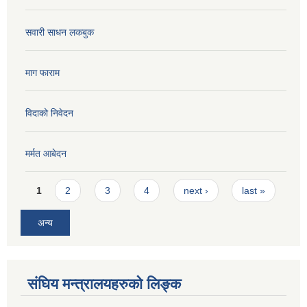
सवारी साधन लकबुक
माग फाराम
विदाको निवेदन
मर्मत आबेदन
Pages
1
2
3
4
next ›
last »
अन्य
संघिय मन्त्रालयहरुको लिङ्‍क