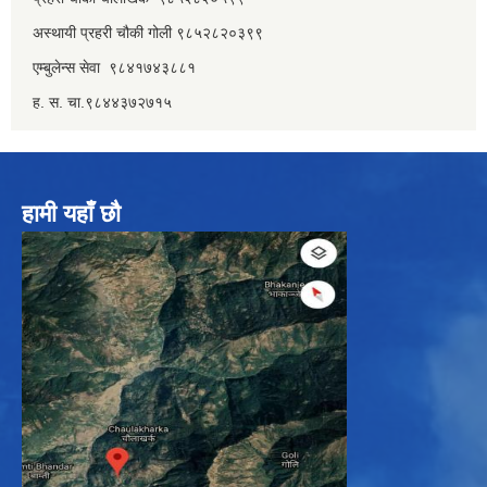
अस्थायी प्रहरी चौकी गोली ९८५२८२०३९९
एम्बुलेन्स सेवा ९८४१७४३८८१
ह. स. चा.९८४४३७२७१५
हामी यहाँ छौ