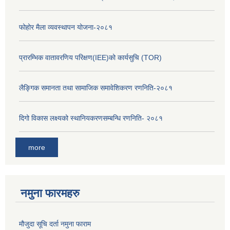
फोहोर मैला व्यवस्थापन योजना-२०८१
प्रारम्भिक वातावरणिय परिक्षण(IEE)को कार्यसुचि (TOR)
लैङ्‍गिक समानता तथा सामाजिक समावेशिकरण रणनिति-२०८१
दिगो विकास लक्ष्यको स्थानियकरणसम्बन्धि रणनिति- २०८१
more
नमुना फारमहरु
मौजुदा सूचि दर्ता नमुना फाराम