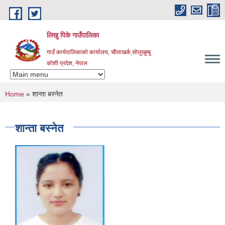
Skip to main content
लिखु पिके गाउँपालिका
गाउँ कार्यपालिकाको कार्यालय, चौंलाखर्क,सोलुखुम्बु
कोशी प्रदेश, नेपाल
You are here
Home
» शान्ता बस्नेत
शान्ता बस्नेत