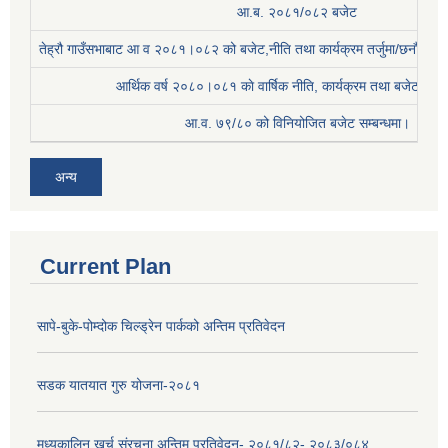
आ.ब. २०८१/०८२ बजेट
तेह्रौ गाउँसभाबाट आ व २०८१।०८२ को बजेट,नीति तथा कार्यक्रम तर्जुमा/छनौट प्
आर्थिक वर्ष २०८०।०८१ काे वार्षिक नीति, कार्यक्रम तथा बजेट सम्बन
आ.व. ७९/८० को विनियोजित बजेट सम्बन्धमा।
अन्य
Current Plan
सापे-बुके-पोम्दोक चिल्ड्रेन पार्कको अन्तिम प्रतिवेदन
सडक यातयात गुरु योजना-२०८१
मध्यकालिन खर्च संरचना अन्तिम प्रतिवेदन- २०८१/८२- २०८३/०८४