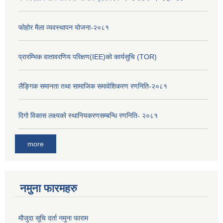
फोहोर मैला व्यवस्थापन योजना-२०८१
प्रारम्भिक वातावरणिय परिक्षण(IEE)को कार्यसुचि (TOR)
लैङ्‍गिक समानता तथा सामाजिक समावेशिकरण रणनिति-२०८१
दिगो विकास लक्ष्यको स्थानियकरणसम्बन्धि रणनिति- २०८१
more
नमुना फारमहरु
मौजुदा सूचि दर्ता नमुना फाराम