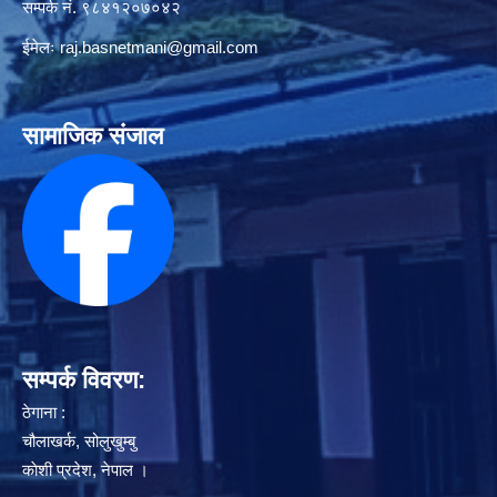
सम्पर्क नं. ९८४१२०७०४२
ईमेलः
raj.basnetmani@gmail.com
सामाजिक संजाल
सम्पर्क विवरण:
ठेगाना :
चौलाखर्क, सोलुखुम्बु
काेशी प्रदेश, नेपाल ।