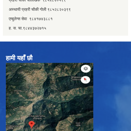
अस्थायी प्रहरी चौकी गोली ९८५२८२०३९९
एम्बुलेन्स सेवा ९८४१७४३८८१
ह. स. चा.९८४४३७२७१५
हामी यहाँ छौ