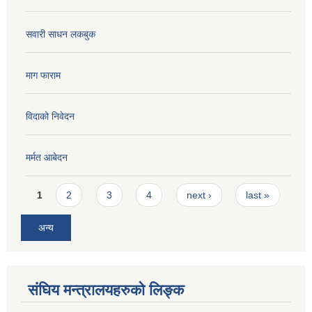
सवारी साधन लकबुक
माग फाराम
विदाको निवेदन
मर्मत आबेदन
Pages
1
2
3
4
next ›
last »
अन्य
संघिय मन्त्रालयहरुको लिङ्‍क