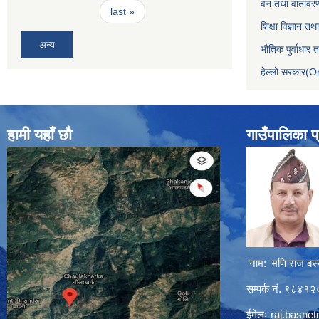
वन तथा वातावरण
last »
शिक्षा विज्ञान तथ
अन्य
भौतिक पुर्वाधार
हेल्लो सरकार(On
हामी यहाँ छौ
गाउँपालिका प
नाम: मणि राज बस्
सम्पर्क नं. ९८४
ईमेलः
raj.basne