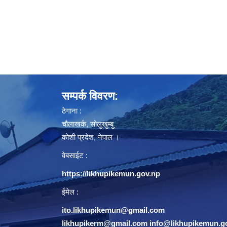
सम्पर्क विवरण:
ठेगाना :
चौलाखर्क, सोलुखुम्बु
काेशी प्रदेश, नेपाल ।
वेबसाईट :
https://likhupikemun.gov.np
ईमेल :
ito.likhupikemun@gmail.com
likhupikerm@gmail.com
/
info@likhupikemun.g