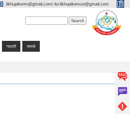
likhupikerm@gmail.com/ ito.likhupikemun@gmail.com
Search form
Search
ग्यालरी
सम्पर्क