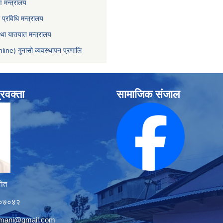
 मन्त्रालय
ा प्रविधि मन्त्रालय
 तथा यातयात मन्त्रालय
line) गुनासो व्यवस्थापन प्रणालि
्रवक्ता
सामाजिक संजाल
नेत
१२०७०४२
tmani@gmail.com