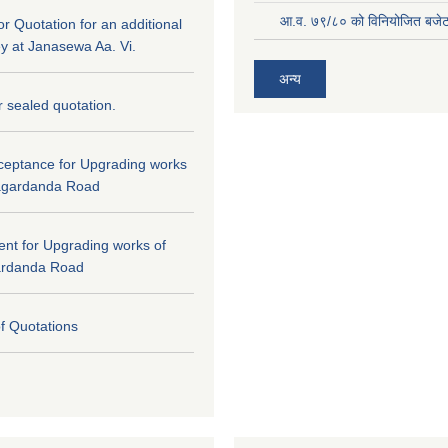
आ.व. ७९/८० को विनियोजित बजेट 
for Quotation for an additional
ey at Janasewa Aa. Vi.
अन्य
or sealed quotation.
cceptance for Upgrading works
agardanda Road
tent for Upgrading works of
ardanda Road
of Quotations