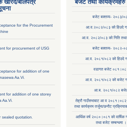
क खरिद/बोलपत्र
बजेट तथा कार्यक्रमहरु
सूचना
बजेट बक्तव्य- २०८३/०
cceptance for the Procurement
आ.व.२०८२/०८३ को हिउदे गा
hine
आ.व. २०८२/०८३ को निति तथा क
ntent for procurement of USG
बजेट बक्तव्य- २०८२-०
आ.व. २०८१/०८२ को हिउदे ग
वडागत बजेट ०८१।०८
ceptance for addition of one
anasewa Aa.Vi.
आ.व. २०८१/०८२ को बजेट गा
आ.ब. २०८१/०८२ बजे
tent for addition of one storey
 Aa.Vi.
तेह्रौ गाउँसभाबाट आ व २०८१।०८२ 
तथा कार्यक्रम तर्जुमा/छनौट प्रक्रिय
आर्थिक वर्ष २०८०।०८१ काे वार्षिक न
or sealed quotation.
तथा बजेट सम्बन्धमा ।