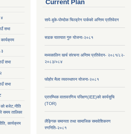
Current Plan
८४
सापे-बुके-पोम्दोक चिल्ड्रेन पार्कको अन्तिम प्रतिवेदन
उँ सभा
सडक यातयात गुरु योजना-२०८१
ार्यक्रम
८३
मध्यकालिन खर्च संरचना अन्तिम प्रतिवेदन- २०८१/८२-
२०८३/०८४
ाउँ सभा
२
फोहोर मैला व्यवस्थापन योजना-२०८१
उँ सभा
ट
प्रारम्भिक वातावरणिय परिक्षण(IEE)को कार्यसुचि
(TOR)
को बजेट,नीति
ाको समय तालिका
लैङ्‍गिक समानता तथा सामाजिक समावेशिकरण
ीति, कार्यक्रम
रणनिति-२०८१