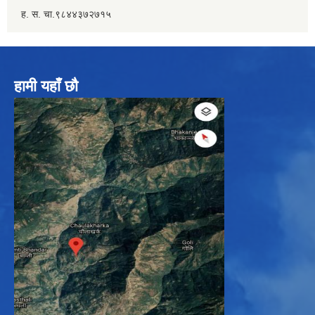
ह. स. चा.९८४४३७२७१५
हामी यहाँ छौ