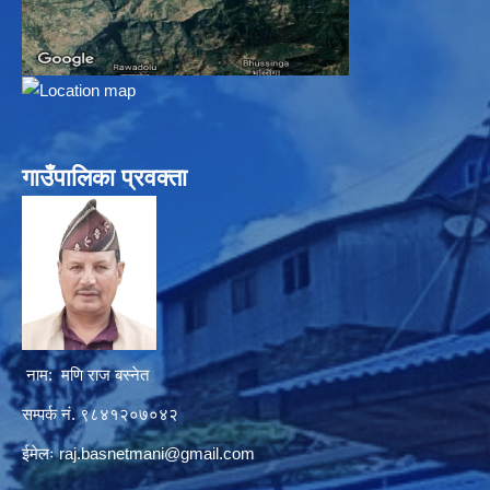
गाउँपालिका प्रवक्ता
नाम: मणि राज बस्नेत
सम्पर्क नं. ९८४१२०७०४२
ईमेलः
raj.basnetmani@gmail.com