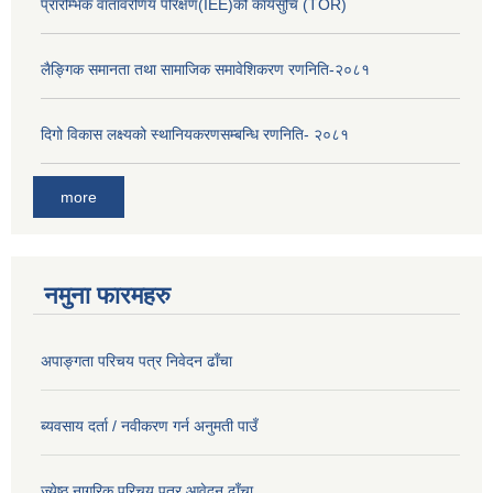
प्रारम्भिक वातावरणिय परिक्षण(IEE)को कार्यसुचि (TOR)
लैङ्‍गिक समानता तथा सामाजिक समावेशिकरण रणनिति-२०८१
दिगो विकास लक्ष्यको स्थानियकरणसम्बन्धि रणनिति- २०८१
more
नमुना फारमहरु
अपाङ्गता परिचय पत्र निवेदन ढाँचा
ब्यवसाय दर्ता / नवीकरण गर्न अनुमती पाउँ
ज्येष्ठ नागरिक परिचय पत्र आवेदन ढाँचा