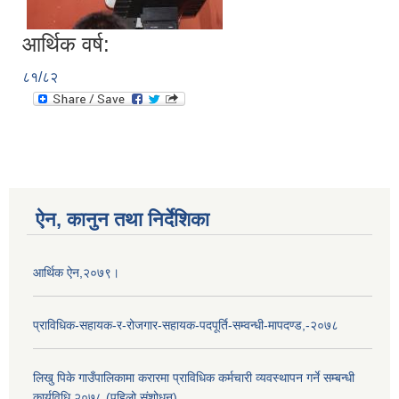
आर्थिक वर्ष:
८१/८२
ऐन, कानुन तथा निर्देशिका
आर्थिक ऐन,२०७९।
प्राविधिक-सहायक-र-रोजगार-सहायक-पदपूर्ति-सम्वन्धी-मापदण्ड,-२०७८
लिखु पिके गाउँपालिकामा करारमा प्राविधिक कर्मचारी व्यवस्थापन गर्ने सम्बन्धी
कार्यविधि,२०७८ (पहिलो संशोधन)