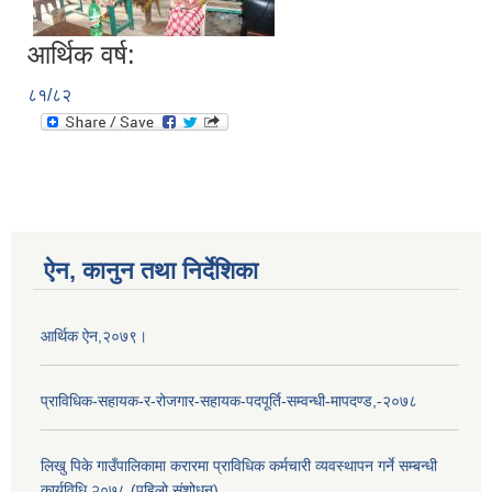
आर्थिक वर्ष:
८१/८२
ऐन, कानुन तथा निर्देशिका
आर्थिक ऐन,२०७९।
प्राविधिक-सहायक-र-रोजगार-सहायक-पदपूर्ति-सम्वन्धी-मापदण्ड,-२०७८
लिखु पिके गाउँपालिकामा करारमा प्राविधिक कर्मचारी व्यवस्थापन गर्ने सम्बन्धी
कार्यविधि,२०७८ (पहिलो संशोधन)