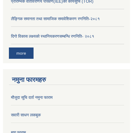
प्रारम्भिक वातावरणिय परिक्षण(IEE)को कार्यसुचि (TOR)
लैङ्‍गिक समानता तथा सामाजिक समावेशिकरण रणनिति-२०८१
दिगो विकास लक्ष्यको स्थानियकरणसम्बन्धि रणनिति- २०८१
more
नमुना फारमहरु
मौजुदा सूचि दर्ता नमुना फाराम
सवारी साधन लकबुक
माग फाराम