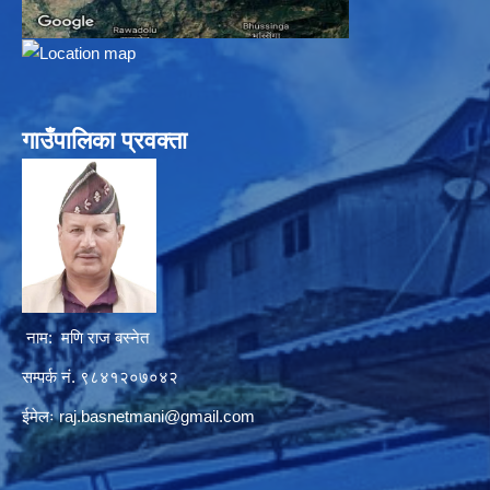
गाउँपालिका प्रवक्ता
नाम: मणि राज बस्नेत
सम्पर्क नं. ९८४१२०७०४२
ईमेलः
raj.basnetmani@gmail.com