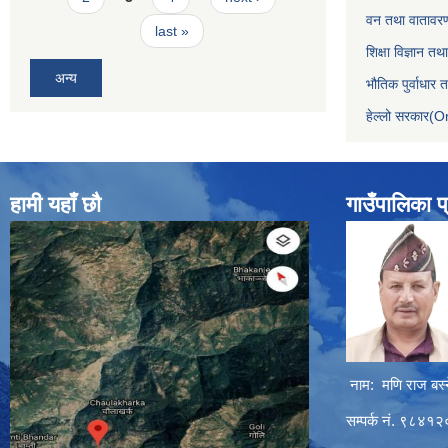
वन तथा वातावरण
last »
शिक्षा विज्ञान तथ
अन्य
भौतिक पुर्वाधार
हेल्लो सरकार(On
हामी यहाँ छौ
गाउँपालिका प
नाम: मणि राज बस्
सम्पर्क नं. ९८४