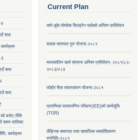
Current Plan
८४
सापे-बुके-पोम्दोक चिल्ड्रेन पार्कको अन्तिम प्रतिवेदन
उँ सभा
सडक यातयात गुरु योजना-२०८१
ार्यक्रम
८३
मध्यकालिन खर्च संरचना अन्तिम प्रतिवेदन- २०८१/८२-
२०८३/०८४
ाउँ सभा
२
फोहोर मैला व्यवस्थापन योजना-२०८१
उँ सभा
ट
प्रारम्भिक वातावरणिय परिक्षण(IEE)को कार्यसुचि
(TOR)
को बजेट,नीति
ाको समय तालिका
लैङ्‍गिक समानता तथा सामाजिक समावेशिकरण
ीति, कार्यक्रम
रणनिति-२०८१