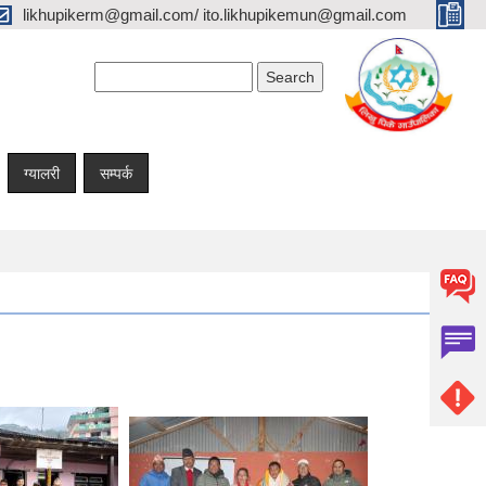
likhupikerm@gmail.com/ ito.likhupikemun@gmail.com
Search form
Search
ग्यालरी
सम्पर्क