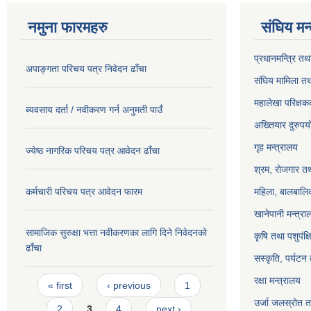
नमुना फारमहरु
संघिय मन
प्रधानमन्त्रि तथ
अपाङ्गता परिचय पत्र निवेदन ढाँचा
संघिय मामिला तथ
महालेखा परिक्षक
ब्यवसाय दर्ता / नवीकरण गर्न अनुमती पाउँ
अख्तियार दुरुप
गृह मन्त्रालय
ज्येष्ठ नागरिक परिचय पत्र आवेदन ढाँचा
श्रम, रोजगार तथ
कर्मचारी परिचय पत्र आवेदन फारम
महिला, बालबालिक
खानेपानी मन्त्रा
सामाजिक सुरुक्षा भत्ता नवीकरणका लागि दिने निवेदनकाे
कृषि तथा पशुपंक्
ढाँचा
सस्कृति, पर्यटन
Pages
रक्षा मन्त्रालय
« first
‹ previous
1
उर्जा जलस्रोत तथ
2
3
4
next ›