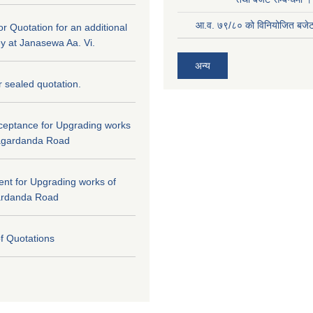
आ.व. ७९/८० को विनियोजित बजेट 
for Quotation for an additional
ey at Janasewa Aa. Vi.
अन्य
or sealed quotation.
cceptance for Upgrading works
agardanda Road
tent for Upgrading works of
ardanda Road
of Quotations