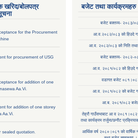
क खरिद/बोलपत्र
बजेट तथा कार्यक्रमहरु
सूचना
बजेट बक्तव्य- २०८३/०
cceptance for the Procurement
आ.व.२०८२/०८३ को हिउदे गा
hine
आ.व. २०८२/०८३ को निति तथा क
ntent for procurement of USG
बजेट बक्तव्य- २०८२-०
आ.व. २०८१/०८२ को हिउदे ग
वडागत बजेट ०८१।०८
ceptance for addition of one
anasewa Aa.Vi.
आ.व. २०८१/०८२ को बजेट गा
आ.ब. २०८१/०८२ बजे
tent for addition of one storey
 Aa.Vi.
तेह्रौ गाउँसभाबाट आ व २०८१।०८२ 
तथा कार्यक्रम तर्जुमा/छनौट प्रक्रिय
आर्थिक वर्ष २०८०।०८१ काे वार्षिक न
or sealed quotation.
तथा बजेट सम्बन्धमा ।