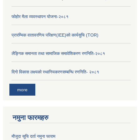
फोहोर मैला व्यवस्थापन योजना-२०८१
प्रारम्भिक वातावरणिय परिक्षण(IEE)को कार्यसुचि (TOR)
लैङ्‍गिक समानता तथा सामाजिक समावेशिकरण रणनिति-२०८१
दिगो विकास लक्ष्यको स्थानियकरणसम्बन्धि रणनिति- २०८१
more
नमुना फारमहरु
मौजुदा सूचि दर्ता नमुना फाराम