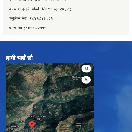
अस्थायी प्रहरी चौकी गोली ९८५२८२०३९९
एम्बुलेन्स सेवा ९८४१७४३८८१
ह. स. चा.९८४४३७२७१५
हामी यहाँ छौ