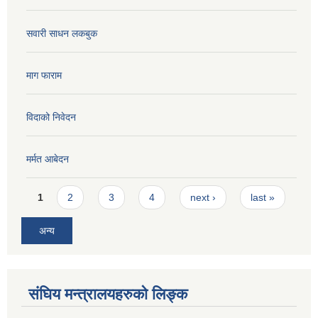
सवारी साधन लकबुक
माग फाराम
विदाको निवेदन
मर्मत आबेदन
Pages
1
2
3
4
next ›
last »
अन्य
संघिय मन्त्रालयहरुको लिङ्‍क