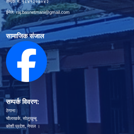
सम्पर्क नं. ९८४१२०७०४२
ईमेलः
raj.basnetmani@gmail.com
सामाजिक संजाल
सम्पर्क विवरण:
ठेगाना :
चौलाखर्क, सोलुखुम्बु
काेशी प्रदेश, नेपाल ।