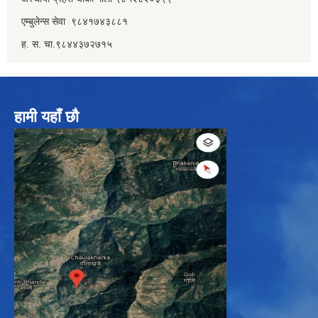
एम्बुलेन्स सेवा ९८४१७४३८८१
ह. स. चा.९८४४३७२७१५
हामी यहाँ छौ