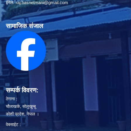
ईमेलः
raj.basnetmani@gmail.com
सामाजिक संजाल
सम्पर्क विवरण:
ठेगाना :
चौलाखर्क, सोलुखुम्बु
काेशी प्रदेश, नेपाल ।
वेबसाईट :