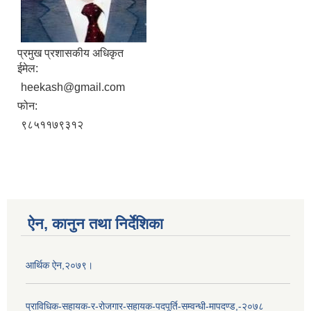
प्रमुख प्रशासकीय अधिकृत
ईमेल:
heekash@gmail.com
फोन:
९८५११७९३१२
ऐन, कानुन तथा निर्देशिका
आर्थिक ऐन,२०७९।
प्राविधिक-सहायक-र-रोजगार-सहायक-पदपूर्ति-सम्वन्धी-मापदण्ड,-२०७८