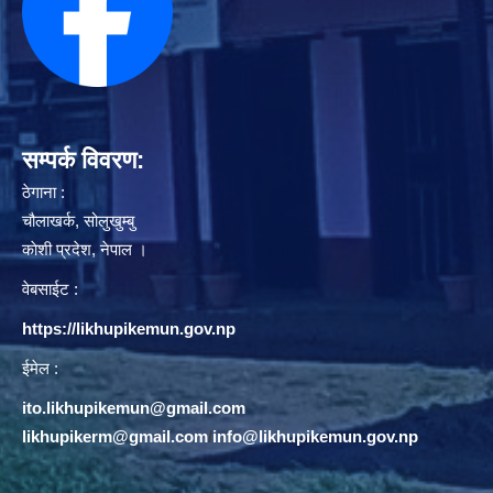
सम्पर्क विवरण:
ठेगाना :
चौलाखर्क, सोलुखुम्बु
काेशी प्रदेश, नेपाल ।
वेबसाईट :
https://likhupikemun.gov.np
ईमेल :
ito.likhupikemun@gmail.com
likhupikerm@gmail.com
/
info@likhupikemun.gov.np