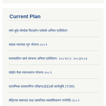
Current Plan
सापे-बुके-पोम्दोक चिल्ड्रेन पार्कको अन्तिम प्रतिवेदन
सडक यातयात गुरु योजना-२०८१
मध्यकालिन खर्च संरचना अन्तिम प्रतिवेदन- २०८१/८२- २०८३/०८४
फोहोर मैला व्यवस्थापन योजना-२०८१
प्रारम्भिक वातावरणिय परिक्षण(IEE)को कार्यसुचि (TOR)
लैङ्‍गिक समानता तथा सामाजिक समावेशिकरण रणनिति-२०८१