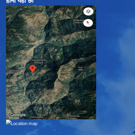
हामी यहाँ छौ