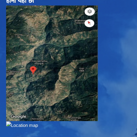
हामी यहाँ छौ