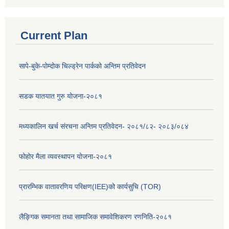
Current Plan
सापे-बुके-पोम्दोक चिल्ड्रेन पार्कको अन्तिम प्रतिवेदन
सडक यातयात गुरु योजना-२०८१
मध्यकालिन खर्च संरचना अन्तिम प्रतिवेदन- २०८१/८२- २०८३/०८४
फोहोर मैला व्यवस्थापन योजना-२०८१
प्रारम्भिक वातावरणिय परिक्षण(IEE)को कार्यसुचि (TOR)
लैङ्‍गिक समानता तथा सामाजिक समावेशिकरण रणनिति-२०८१