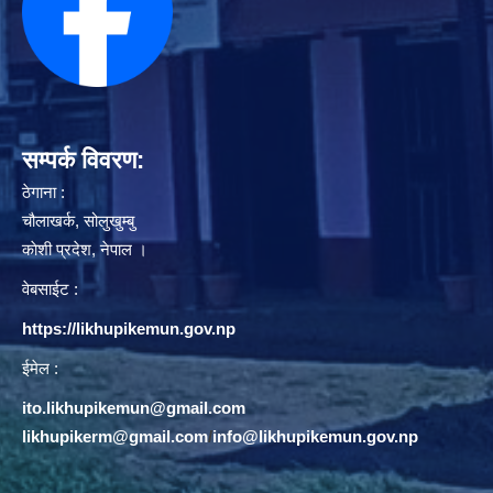
सम्पर्क विवरण:
ठेगाना :
चौलाखर्क, सोलुखुम्बु
काेशी प्रदेश, नेपाल ।
वेबसाईट :
https://likhupikemun.gov.np
ईमेल :
ito.likhupikemun@gmail.com
likhupikerm@gmail.com
/
info@likhupikemun.gov.np