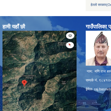
हेल्लो सरकार(On
हामी यहाँ छौ
गाउँपालिका प
नाम: मणि राज बस्
सम्पर्क नं. ९८४
ईमेलः
raj.basne