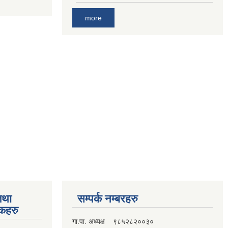
more
तथा
सम्पर्क नम्बरहरु
्कहरु
गा.पा. अध्यक्ष ९८५२८२००३०