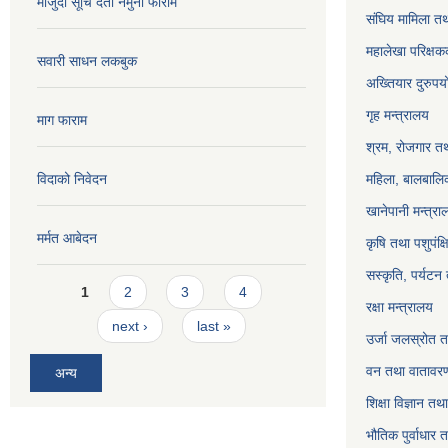
मौजुदा सूचि दर्ता नमुना फाराम
संघिय मामिला तथ
महालेखा परिक्षक
सवारी साधन लकबुक
अख्तियार दुरुप
गृह मन्त्रालय
माग फाराम
श्रम, रोजगार तथ
विदाको निवेदन
महिला, बालबालिक
खानेपानी मन्त्रा
मर्मत आबेदन
कृषि तथा पशुपंक्
सस्कृति, पर्यटन
Pages
1
2
3
4
रक्षा मन्त्रालय
next ›
last »
उर्जा जलस्रोत तथ
वन तथा वातावरण
अन्य
शिक्षा विज्ञान तथ
भौतिक पुर्वाधार