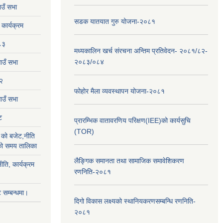
उँ सभा
सडक यातयात गुरु योजना-२०८१
ार्यक्रम
८३
मध्यकालिन खर्च संरचना अन्तिम प्रतिवेदन- २०८१/८२-
२०८३/०८४
ाउँ सभा
२
फोहोर मैला व्यवस्थापन योजना-२०८१
उँ सभा
ट
प्रारम्भिक वातावरणिय परिक्षण(IEE)को कार्यसुचि
(TOR)
को बजेट,नीति
ाको समय तालिका
लैङ्‍गिक समानता तथा सामाजिक समावेशिकरण
ीति, कार्यक्रम
रणनिति-२०८१
सम्बन्धमा।
दिगो विकास लक्ष्यको स्थानियकरणसम्बन्धि रणनिति-
२०८१