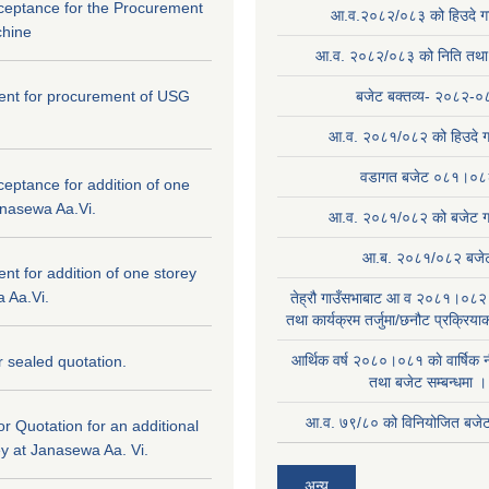
cceptance for the Procurement
आ.व.२०८२/०८३ को हिउदे गा
hine
आ.व. २०८२/०८३ को निति तथा क
ntent for procurement of USG
बजेट बक्तव्य- २०८२-०
आ.व. २०८१/०८२ को हिउदे ग
वडागत बजेट ०८१।०८
ceptance for addition of one
anasewa Aa.Vi.
आ.व. २०८१/०८२ को बजेट गा
आ.ब. २०८१/०८२ बजे
tent for addition of one storey
 Aa.Vi.
तेह्रौ गाउँसभाबाट आ व २०८१।०८२ 
तथा कार्यक्रम तर्जुमा/छनौट प्रक्रिय
आर्थिक वर्ष २०८०।०८१ काे वार्षिक न
or sealed quotation.
तथा बजेट सम्बन्धमा ।
आ.व. ७९/८० को विनियोजित बजेट 
for Quotation for an additional
ey at Janasewa Aa. Vi.
अन्य