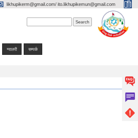
likhupikerm@gmail.com/ ito.likhupikemun@gmail.com
Search form
Search
ग्यालरी
सम्पर्क