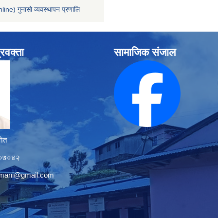
line) गुनासो व्यवस्थापन प्रणालि
्रवक्ता
सामाजिक संजाल
नेत
१२०७०४२
tmani@gmail.com