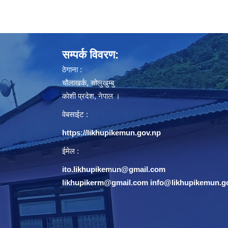
सम्पर्क विवरण:
ठेगाना :
चौलाखर्क, सोलुखुम्बु
काेशी प्रदेश, नेपाल ।
वेबसाईट :
https://likhupikemun.gov.np
ईमेल :
ito.likhupikemun@gmail.com
likhupikerm@gmail.com
/
info@likhupikemun.g