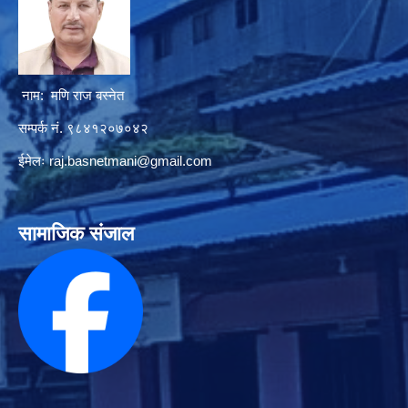
नाम: मणि राज बस्नेत
सम्पर्क नं. ९८४१२०७०४२
ईमेलः
raj.basnetmani@gmail.com
सामाजिक संजाल