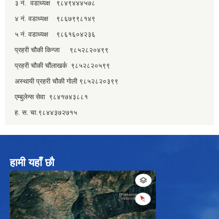
३ नं. वडाध्यक्ष ९८४९४४४५७८
४ नं. वडाध्यक्ष ९८६७९९८१४९
५ नं. वडाध्यक्ष ९८६१६०४२३६
प्रहरी चौकी किन्जा ९८५२८२०४९९
प्रहरी चौकी चौंलाखर्क ९८५२८२०५९९
अस्थायी प्रहरी चौकी गोली ९८५२८२०३९९
एम्बुलेन्स सेवा ९८४१७४३८८१
ह. स. चा.९८४४३७२७१५
हामी यहाँ छौ